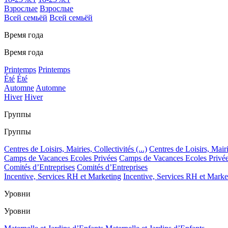
Взрослые
Взрослые
Всей семьёй
Всей семьёй
Время года
Время года
Printemps
Printemps
Été
Été
Automne
Automne
Hiver
Hiver
Группы
Группы
Centres de Loisirs, Mairies, Collectivités (...)
Centres de Loisirs, Mairie
Camps de Vacances Ecoles Privées
Camps de Vacances Ecoles Privé
Comités d’Entreprises
Comités d’Entreprises
Incentive, Services RH et Marketing
Incentive, Services RH et Marke
Уровни
Уровни