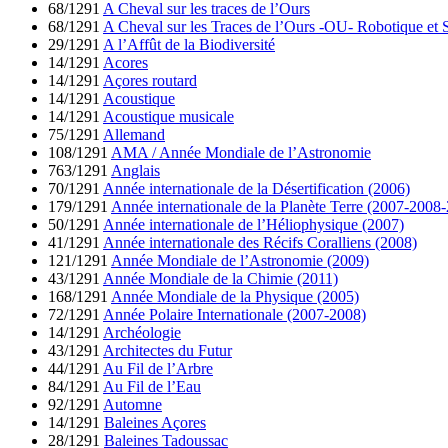
68/1291
A Cheval sur les traces de l’Ours
68/1291
A Cheval sur les Traces de l’Ours -OU- Robotique et S
29/1291
A l’Affût de la Biodiversité
14/1291
Acores
14/1291
Açores routard
14/1291
Acoustique
14/1291
Acoustique musicale
75/1291
Allemand
108/1291
AMA / Année Mondiale de l’Astronomie
763/1291
Anglais
70/1291
Année internationale de la Désertification (2006)
179/1291
Année internationale de la Planète Terre (2007-2008
50/1291
Année internationale de l’Héliophysique (2007)
41/1291
Année internationale des Récifs Coralliens (2008)
121/1291
Année Mondiale de l’Astronomie (2009)
43/1291
Année Mondiale de la Chimie (2011)
168/1291
Année Mondiale de la Physique (2005)
72/1291
Année Polaire Internationale (2007-2008)
14/1291
Archéologie
43/1291
Architectes du Futur
44/1291
Au Fil de l’Arbre
84/1291
Au Fil de l’Eau
92/1291
Automne
14/1291
Baleines Açores
28/1291
Baleines Tadoussac