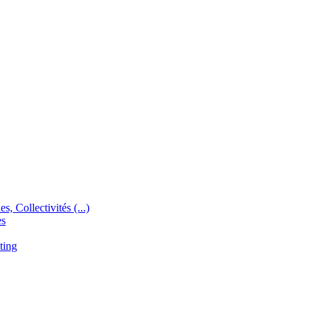
s, Collectivités (...)
es
ting