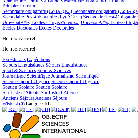
Maternelle et Jardins d’Enfants
Maternelle et Jardins d’Enfants
Primaire
Primaire
Secondaire obligatoire (CollÃ¨ge...)
Secondaire obligatoire (CollÃ¨ge.
Secondaire Post-Obligatoire (LycÃ©e...)
Secondaire Post-Obligatoir
UniversitÃ©s, Ecoles d’IngÃ©nieurs...
UniversitÃ©s, Ecoles d’IngÃ
Ecoles Doctorales
Ecoles Doctorales
Не пропустите!
Не пропустите!
Expéditions
Expéditions
Séjours Linguistiques
Séjours Linguistiques
Sport & Sciences
Sport & Sciences
Journalisme Scientifique
Journalisme Scientifique
Sciences pour l’Urgence
Sciences pour l’Urgence
Soutien Scolaire
Soutien Scolaire
Sur Liste d’Attente
Sur Liste d’Attente
Anciens Séjours
Anciens Séjours
Wishlist (
0
)
Langue : RU