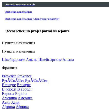
Activer la recherche avancée
Recherche avancée activée
Recherche avancée activée (Cliquer pour désactiver)
Recherchez un projet parmi
88
séjours
Пункты назначения
Пункты назначения
Швейцарские Альпы
Швейцарские Альпы
Франция
Provence
Provence
PyrÃ©nÃ©es
PyrÃ©nÃ©es
Bretagne
Bretagne
В город!
В город!
Европа
Европа
Америка
Америка
Азия
Азия
Африка
Африка