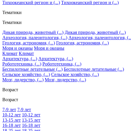
Тихоокеанский регион и (...)
Тихоокеанский регион и (...)
Тематики
Тематики
Дикая природа, животный (...)
Дикая природа, животный (...)
Археология, палеонтология, (...)
Археология, палеонтология, (..
Геология, астрономия, (...)
Геология, астрономия, (...)
Моря и океаны
Моря и океаны
Климат
Климат
Архитектура, (...)
Архитектура, (...)
Робототехника, (...)
Робототехника, (...)
Беспилотные летательные (...)
Беспилотные летательные (...)
Сельское хозяйство, (...)
Сельское хозяйство, (...)
Мозг, лидерство, (...)
Мозг, лидерство, (...)
Возраст
Возраст
7-9 лет
7-9 лет
10-12 лет
10-12 лет
13-15 лет
13-15 лет
16-18 лет
16-18 лет
18-25 лет
18-25 лет