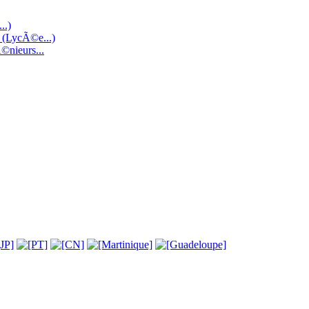
..)
e (LycÃ©e...)
©nieurs...