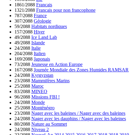
1861/2088
Français
1321/2088
Français pour non francophone
787/2088
France
307/2088
Géologie
59/2088
Habitats nordiques
157/2088
Hiver
49/2088
Ice Land Lab
49/2088
Islande
24/2088
Italie
204/2088
Italien
169/2088
Japonais
73/2088
Jeunesse en Action Europe
167/2088
Journée Mondiale des Zones Humides RAMSAR
24/2088
Kyrgyzstan
23/2088
Mammifères Marins
25/2088
Maroc
83/2088
MINEO
96/2088
Missions FBI !
24/2088
Monde
25/2088
Monténégro
23/2088
Nager avec les baleines / Nager avec des baleines
24/2088
Nager avec les dauphins / Nager avec les baleines
80/2088
Nature au Sommet
24/2088
Niveau 2
23/2088
Nouvel-An 2014 2015 2016 2017 2018 2018 2019