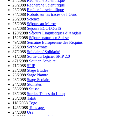
24/2088
Recherche Scientifique
23/2088
Recherche Scientifique
23/2088
Recherche scientifique
74/2088
Robots sur les traces de l’Ours
26/2088
Science
25/2088
Séjours au Maroc
83/2088
Séjours ECOLOGIS
120/2088
Séjours Linguistiques d’Anglais
152/2088
Séjours nature en Suisse
49/2088
Semaine Européenne des Requins
25/2088
Serbo-croate
87/2088
Solidaire / Solidarité
71/2088
Sortie du logiciel SPIP 2.0
471/2088
Soutien Scolaire
71/2088
SPIP
23/2088
Stage Etudes
23/2088
Stage Nature
23/2088
Stage Scolaire
24/2088
Stomates
353/2088
Suisse
73/2088
Sur les Traces du Loup
25/2088
Tahiti
118/2088
Togo
145/2088
Tous ages
24/2088
Usa