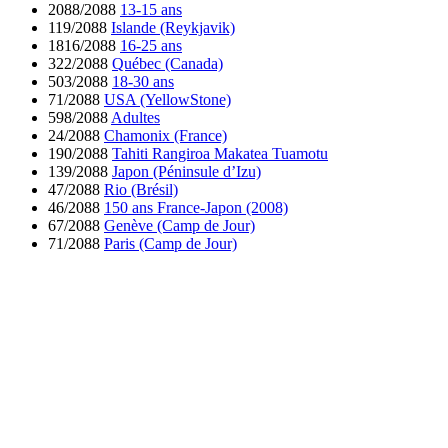
2088/2088
13-15 ans
119/2088
Islande (Reykjavik)
1816/2088
16-25 ans
322/2088
Québec (Canada)
503/2088
18-30 ans
71/2088
USA (YellowStone)
598/2088
Adultes
24/2088
Chamonix (France)
190/2088
Tahiti Rangiroa Makatea Tuamotu
139/2088
Japon (Péninsule d’Izu)
47/2088
Rio (Brésil)
46/2088
150 ans France-Japon (2008)
67/2088
Genève (Camp de Jour)
71/2088
Paris (Camp de Jour)