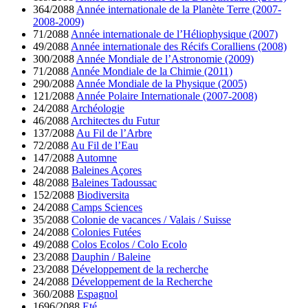
364/2088
Année internationale de la Planète Terre (2007-
2008-2009)
71/2088
Année internationale de l’Héliophysique (2007)
49/2088
Année internationale des Récifs Coralliens (2008)
300/2088
Année Mondiale de l’Astronomie (2009)
71/2088
Année Mondiale de la Chimie (2011)
290/2088
Année Mondiale de la Physique (2005)
121/2088
Année Polaire Internationale (2007-2008)
24/2088
Archéologie
46/2088
Architectes du Futur
137/2088
Au Fil de l’Arbre
72/2088
Au Fil de l’Eau
147/2088
Automne
24/2088
Baleines Açores
48/2088
Baleines Tadoussac
152/2088
Biodiversita
24/2088
Camps Sciences
35/2088
Colonie de vacances / Valais / Suisse
24/2088
Colonies Futées
49/2088
Colos Ecolos / Colo Ecolo
23/2088
Dauphin / Baleine
23/2088
Développement de la recherche
24/2088
Développement de la Recherche
360/2088
Espagnol
1696/2088
Eté