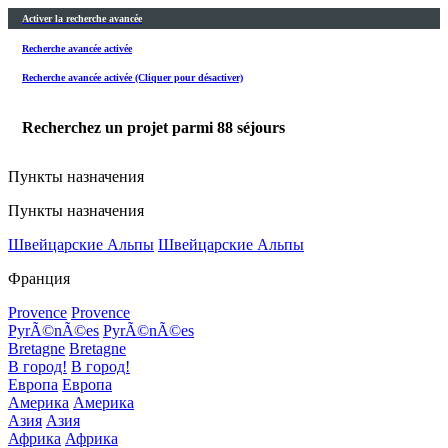
Activer la recherche avancée
Recherche avancée activée
Recherche avancée activée (Cliquer pour désactiver)
Recherchez un projet parmi
88
séjours
Пункты назначения
Пункты назначения
Швейцарские Альпы
Швейцарские Альпы
Франция
Provence
Provence
PyrÃ©nÃ©es
PyrÃ©nÃ©es
Bretagne
Bretagne
В город!
В город!
Европа
Европа
Америка
Америка
Азия
Азия
Африка
Африка