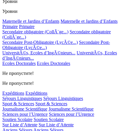
Уровни
Уровни
Maternelle et Jardins d’Enfants
Maternelle et Jardins d’Enfants
Primaire
Primaire
Secondaire obligatoire (CollÃ¨ge...)
Secondaire obligatoire
(CollÃ¨ge...)
Secondaire Post-Obligatoire (LycÃ©e...)
Secondaire Post-
Obligatoire (LycÃ©e...)
UniversitÃ©s, Ecoles d’IngÃ©nieurs...
UniversitÃ©s, Ecoles
d’IngÃ©nieurs...
Ecoles Doctorales
Ecoles Doctorales
Не пропустите!
Не пропустите!
Expéditions
Expéditions
Séjours Linguistiques
Séjours Linguistiques
Sport & Sciences
Sport & Sciences
Journalisme Scientifique
Journalisme Scientifique
Sciences pour l’Urgence
Sciences pour l’Urgence
Soutien Scolaire
Soutien Scolaire
Sur Liste d’Attente
Sur Liste d’Attente
Anciens Séjours
Anciens Séjours