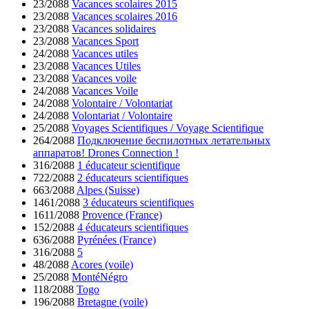
23/2088
Vacances scolaires 2015
23/2088
Vacances scolaires 2016
23/2088
Vacances solidaires
23/2088
Vacances Sport
24/2088
Vacances utiles
23/2088
Vacances Utiles
23/2088
Vacances voile
24/2088
Vacances Voile
24/2088
Volontaire / Volontariat
24/2088
Volontariat / Volontaire
25/2088
Voyages Scientifiques / Voyage Scientifique
264/2088
Подключение беспилотных летательных
аппаратов! Drones Connection !
316/2088
1 éducateur scientifique
722/2088
2 éducateurs scientifiques
663/2088
Alpes (Suisse)
1461/2088
3 éducateurs scientifiques
1611/2088
Provence (France)
152/2088
4 éducateurs scientifiques
636/2088
Pyrénées (France)
316/2088
5
48/2088
Acores (voile)
25/2088
MontéNégro
118/2088
Togo
196/2088
Bretagne (voile)