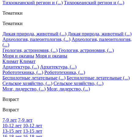
Тихоокеанский регион и (...)
Тихоокеанский регион и (...)
Тематики
Тематики
Дикая природа, животный (...)
Дикая природа, животный (...)
Археология, палеонтология, (...)
Археология, палеонтология,
(...)
Геология, астрономия, (...)
Геология, астрономия, (...)
Моря и океаны
Моря и океаны
Климат
Климат
Архитектура, (...)
Архитектура, (...)
Робототехника, (...)
Робототехника, (...)
Беспилотные летательные (...)
Беспилотные летательные (...)
Сельское хозяйство, (...)
Сельское хозяйство, (...)
Мозг, лидерство, (...)
Мозг, лидерство, (...)
Возраст
Возраст
7-9 лет
7-9 лет
10-12 лет
10-12 лет
13-15 лет
13-15 лет
16-18 лет
16-18 лет