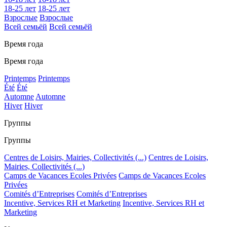
18-25 лет
18-25 лет
Взрослые
Взрослые
Всей семьёй
Всей семьёй
Время года
Время года
Printemps
Printemps
Été
Été
Automne
Automne
Hiver
Hiver
Группы
Группы
Centres de Loisirs, Mairies, Collectivités (...)
Centres de Loisirs,
Mairies, Collectivités (...)
Camps de Vacances Ecoles Privées
Camps de Vacances Ecoles
Privées
Comités d’Entreprises
Comités d’Entreprises
Incentive, Services RH et Marketing
Incentive, Services RH et
Marketing