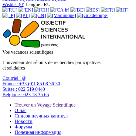
Wishlist (
0
)
Langue : RU
Vos vacances scientifiques
L’inventeur des séjours de recherches participatives
et solidaires
Courriel :
@
France :
+33 (0)1 85 08 36 30
Suisse :
022 519 0440
Belgique :
023 18 35 65
Trouver un Voyage Scientifique
О нас
Список научных каникул
Новости
Форумы
Полезная информация