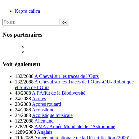
Карта сайта
Nos partenaires
Voir également
132/2088
A Cheval sur les traces de l’Ours
132/2088
A Cheval sur les Traces de l’Ours -OU- Robotique
et Suivi de l’Ours
48/2088
A l’Affût de la Biodiversité
24/2088
Acores
23/2088
Açores routard
24/2088
Acoustique
24/2088
Acoustique musicale
123/2088
Allemand
278/2088
AMA / Année Mondiale de l’Astronomie
1289/2088
Anglais
119/2088
Année internationale de la Désertification (2006)