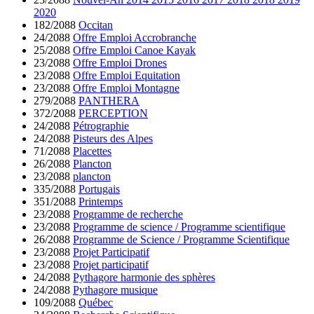
2020
182/2088
Occitan
24/2088
Offre Emploi Accrobranche
25/2088
Offre Emploi Canoe Kayak
23/2088
Offre Emploi Drones
23/2088
Offre Emploi Equitation
23/2088
Offre Emploi Montagne
279/2088
PANTHERA
372/2088
PERCEPTION
24/2088
Pétrographie
24/2088
Pisteurs des Alpes
71/2088
Placettes
26/2088
Plancton
23/2088
plancton
335/2088
Portugais
351/2088
Printemps
23/2088
Programme de recherche
23/2088
Programme de science / Programme scientifique
26/2088
Programme de Science / Programme Scientifique
23/2088
Projet Participatif
23/2088
Projet participatif
24/2088
Pythagore harmonie des sphères
24/2088
Pythagore musique
109/2088
Québec