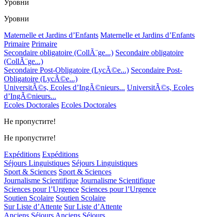
Уровни
Уровни
Maternelle et Jardins d’Enfants
Maternelle et Jardins d’Enfants
Primaire
Primaire
Secondaire obligatoire (CollÃ¨ge...)
Secondaire obligatoire
(CollÃ¨ge...)
Secondaire Post-Obligatoire (LycÃ©e...)
Secondaire Post-
Obligatoire (LycÃ©e...)
UniversitÃ©s, Ecoles d’IngÃ©nieurs...
UniversitÃ©s, Ecoles
d’IngÃ©nieurs...
Ecoles Doctorales
Ecoles Doctorales
Не пропустите!
Не пропустите!
Expéditions
Expéditions
Séjours Linguistiques
Séjours Linguistiques
Sport & Sciences
Sport & Sciences
Journalisme Scientifique
Journalisme Scientifique
Sciences pour l’Urgence
Sciences pour l’Urgence
Soutien Scolaire
Soutien Scolaire
Sur Liste d’Attente
Sur Liste d’Attente
Anciens Séjours
Anciens Séjours