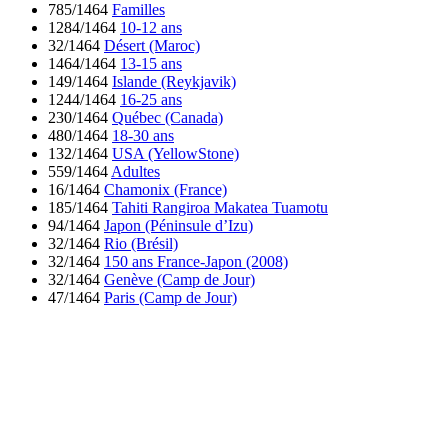
785/1464
Familles
1284/1464
10-12 ans
32/1464
Désert (Maroc)
1464/1464
13-15 ans
149/1464
Islande (Reykjavik)
1244/1464
16-25 ans
230/1464
Québec (Canada)
480/1464
18-30 ans
132/1464
USA (YellowStone)
559/1464
Adultes
16/1464
Chamonix (France)
185/1464
Tahiti Rangiroa Makatea Tuamotu
94/1464
Japon (Péninsule d’Izu)
32/1464
Rio (Brésil)
32/1464
150 ans France-Japon (2008)
32/1464
Genève (Camp de Jour)
47/1464
Paris (Camp de Jour)