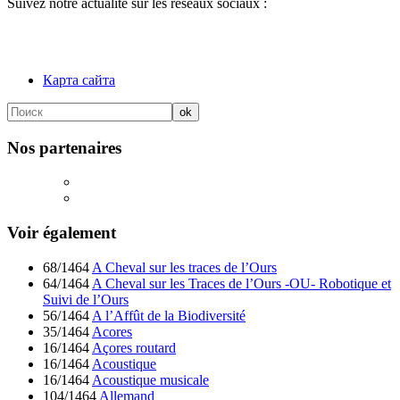
Suivez notre actualité sur les réseaux sociaux :
Карта сайта
Nos partenaires
Voir également
68/1464
A Cheval sur les traces de l’Ours
64/1464
A Cheval sur les Traces de l’Ours -OU- Robotique et
Suivi de l’Ours
56/1464
A l’Affût de la Biodiversité
35/1464
Acores
16/1464
Açores routard
16/1464
Acoustique
16/1464
Acoustique musicale
104/1464
Allemand