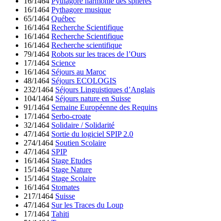
16/1464
Pythagore harmonie des sphères
16/1464
Pythagore musique
65/1464
Québec
16/1464
Recherche Scientifique
16/1464
Recherche Scientifique
16/1464
Recherche scientifique
79/1464
Robots sur les traces de l’Ours
17/1464
Science
16/1464
Séjours au Maroc
48/1464
Séjours ECOLOGIS
232/1464
Séjours Linguistiques d’Anglais
104/1464
Séjours nature en Suisse
91/1464
Semaine Européenne des Requins
17/1464
Serbo-croate
32/1464
Solidaire / Solidarité
47/1464
Sortie du logiciel SPIP 2.0
274/1464
Soutien Scolaire
47/1464
SPIP
16/1464
Stage Etudes
15/1464
Stage Nature
15/1464
Stage Scolaire
16/1464
Stomates
217/1464
Suisse
47/1464
Sur les Traces du Loup
17/1464
Tahiti