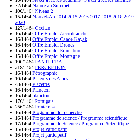
32/1464
Nature au Sommet
100/1464
Niveau 2
15/1464
Nouvel-An 2014 2015 2016 2017 2018 2018 2019
2020
127/1464
Occitan
16/1464
Offre Emploi Accrobranche
16/1464
Offre Emploi Canoe Kayak
16/1464
Offre Emploi Drones
15/1464
Offre Emploi Equitation
15/1464
Offre Emploi Montagne
190/1464
PANTHERA
218/1464
PERCEPTION
16/1464
Pétrographie
16/1464
Pisteurs des Alpes
48/1464
Placettes
16/1464
Plancton
16/1464
plancton
176/1464
Portugais
256/1464
Printemps
16/1464
Programme de recherche
16/1464
Programme de science / Programme scientifique
17/1464
Programme de Science / Programme Scientifique
15/1464
Projet Participatif
16/1464
Projet participatif