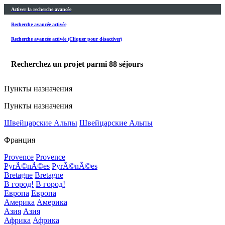
Activer la recherche avancée
Recherche avancée activée
Recherche avancée activée (Cliquer pour désactiver)
Recherchez un projet parmi
88
séjours
Пункты назначения
Пункты назначения
Швейцарские Альпы
Швейцарские Альпы
Франция
Provence
Provence
PyrÃ©nÃ©es
PyrÃ©nÃ©es
Bretagne
Bretagne
В город!
В город!
Европа
Европа
Америка
Америка
Азия
Азия
Африка
Африка