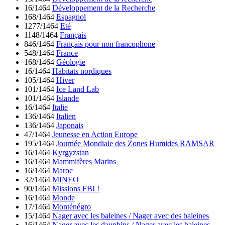
16/1464
Développement de la Recherche
168/1464
Espagnol
1277/1464
Eté
1148/1464
Français
846/1464
Français pour non francophone
548/1464
France
168/1464
Géologie
16/1464
Habitats nordiques
105/1464
Hiver
101/1464
Ice Land Lab
101/1464
Islande
16/1464
Italie
136/1464
Italien
136/1464
Japonais
47/1464
Jeunesse en Action Europe
195/1464
Journée Mondiale des Zones Humides RAMSAR
16/1464
Kyrgyzstan
16/1464
Mammifères Marins
16/1464
Maroc
32/1464
MINEO
90/1464
Missions FBI !
16/1464
Monde
17/1464
Monténégro
15/1464
Nager avec les baleines / Nager avec des baleines
16/1464
Nager avec les dauphins / Nager avec les baleines