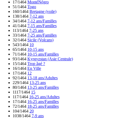
17/1464
MontéNégro
51/1464
Togo
160/1464
Bretagne (voile)
138/1464
7-12 ans
34/1464
7-12 ans/Familles
41/1464
7-15 ans/Familles
113/1464
7-25 ans
33/1464
7-25 ans/Familles
32/1464
Sicile (Volcans)
543/1464
10
65/1464
10-15 ans
71/1464
10-15 ans/Familles
93/1464
Kyrgyzstan (Asie Centrale)
15/1464
Trop âgé ?
16/1464
En Ville
17/1464
12
92/1464
13-18 ans/Adultes
229/1464
13-25 ans
80/1464
13-25 ans/Familles
1117/1464
15
117/1464
16-25 ans/Adultes
17/1464
16-25 ans/Familles
72/1464
18-25 ans/Familles
104/1464
20
1038/1464
7-9 ans