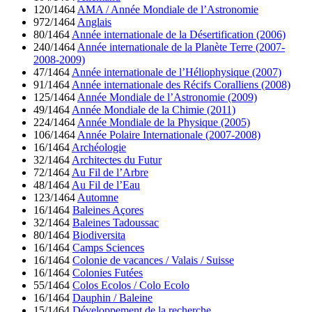
120/1464
AMA / Année Mondiale de l’Astronomie
972/1464
Anglais
80/1464
Année internationale de la Désertification (2006)
240/1464
Année internationale de la Planète Terre (2007-
2008-2009)
47/1464
Année internationale de l’Héliophysique (2007)
91/1464
Année internationale des Récifs Coralliens (2008)
125/1464
Année Mondiale de l’Astronomie (2009)
49/1464
Année Mondiale de la Chimie (2011)
224/1464
Année Mondiale de la Physique (2005)
106/1464
Année Polaire Internationale (2007-2008)
16/1464
Archéologie
32/1464
Architectes du Futur
72/1464
Au Fil de l’Arbre
48/1464
Au Fil de l’Eau
123/1464
Automne
16/1464
Baleines Açores
32/1464
Baleines Tadoussac
80/1464
Biodiversita
16/1464
Camps Sciences
16/1464
Colonie de vacances / Valais / Suisse
16/1464
Colonies Futées
55/1464
Colos Ecolos / Colo Ecolo
16/1464
Dauphin / Baleine
15/1464
Développement de la recherche