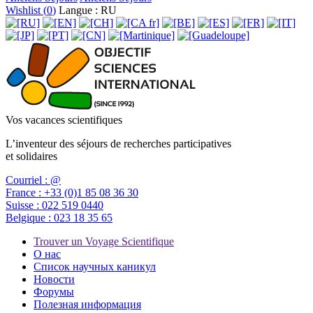
Wishlist (
0
)
Langue : RU
Vos vacances scientifiques
L’inventeur des séjours de recherches participatives
et solidaires
Courriel :
@
France :
+33 (0)1 85 08 36 30
Suisse :
022 519 0440
Belgique :
023 18 35 65
Trouver un Voyage Scientifique
О нас
Список научных каникул
Новости
Форумы
Полезная информация