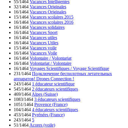
55/1464
Vacances Intelligentes
32/1464
Vacances Originales
16/1464
Vacances Originales
15/1464
Vacances scolaires 2015
16/1464
Vacances scolaires 2016
16/1464
Vacances solidaires
16/1464
Vacances Sport
16/1464
Vacances utiles
16/1464
Vacances Utiles
15/1464
Vacances voile
16/1464
Vacances Voile
16/1464
Volontaire / Volontariat
16/1464
Volontariat / Volontaire
16/1464
Voyages Scientifiques / Voyage Scientifique
231/1464
Подключение беспилотных летательных
аппаратов! Drones Connection !
243/1464
1 éducateur scientifique
545/1464
2 éducateurs scientifiques
469/1464
Alpes (Suisse)
1083/1464
3 éducateurs scientifiques
1051/1464
Provence (France)
104/1464
4 éducateurs scientifiques
453/1464
Pyrénées (France)
243/1464
5
51/1464
Acores (voile)