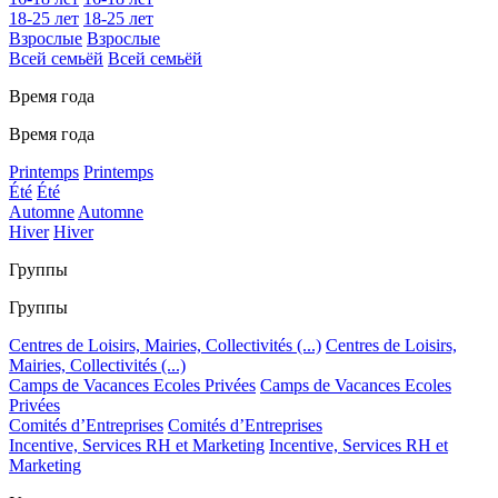
18-25 лет
18-25 лет
Взрослые
Взрослые
Всей семьёй
Всей семьёй
Время года
Время года
Printemps
Printemps
Été
Été
Automne
Automne
Hiver
Hiver
Группы
Группы
Centres de Loisirs, Mairies, Collectivités (...)
Centres de Loisirs,
Mairies, Collectivités (...)
Camps de Vacances Ecoles Privées
Camps de Vacances Ecoles
Privées
Comités d’Entreprises
Comités d’Entreprises
Incentive, Services RH et Marketing
Incentive, Services RH et
Marketing