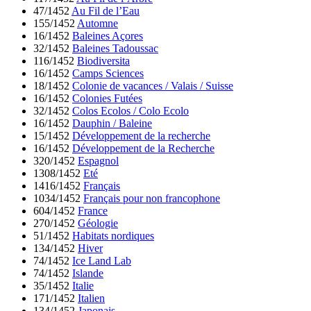
47/1452
Au Fil de l’Eau
155/1452
Automne
16/1452
Baleines Açores
32/1452
Baleines Tadoussac
116/1452
Biodiversita
16/1452
Camps Sciences
18/1452
Colonie de vacances / Valais / Suisse
16/1452
Colonies Futées
32/1452
Colos Ecolos / Colo Ecolo
16/1452
Dauphin / Baleine
15/1452
Développement de la recherche
16/1452
Développement de la Recherche
320/1452
Espagnol
1308/1452
Eté
1416/1452
Français
1034/1452
Français pour non francophone
604/1452
France
270/1452
Géologie
51/1452
Habitats nordiques
134/1452
Hiver
74/1452
Ice Land Lab
74/1452
Islande
35/1452
Italie
171/1452
Italien
134/1452
Japonais