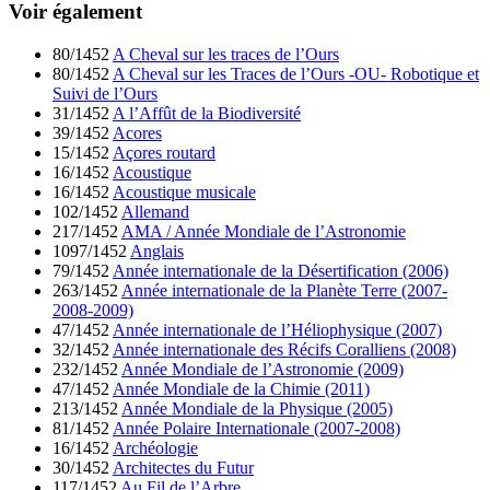
Voir également
80/1452
A Cheval sur les traces de l’Ours
80/1452
A Cheval sur les Traces de l’Ours -OU- Robotique et
Suivi de l’Ours
31/1452
A l’Affût de la Biodiversité
39/1452
Acores
15/1452
Açores routard
16/1452
Acoustique
16/1452
Acoustique musicale
102/1452
Allemand
217/1452
AMA / Année Mondiale de l’Astronomie
1097/1452
Anglais
79/1452
Année internationale de la Désertification (2006)
263/1452
Année internationale de la Planète Terre (2007-
2008-2009)
47/1452
Année internationale de l’Héliophysique (2007)
32/1452
Année internationale des Récifs Coralliens (2008)
232/1452
Année Mondiale de l’Astronomie (2009)
47/1452
Année Mondiale de la Chimie (2011)
213/1452
Année Mondiale de la Physique (2005)
81/1452
Année Polaire Internationale (2007-2008)
16/1452
Archéologie
30/1452
Architectes du Futur
117/1452
Au Fil de l’Arbre