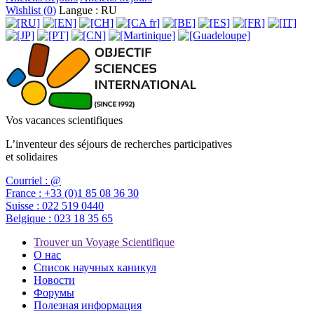
Wishlist (
0
)
Langue : RU
Vos vacances scientifiques
L’inventeur des séjours de recherches participatives
et solidaires
Courriel :
@
France :
+33 (0)1 85 08 36 30
Suisse :
022 519 0440
Belgique :
023 18 35 65
Trouver un Voyage Scientifique
О нас
Список научных каникул
Новости
Форумы
Полезная информация