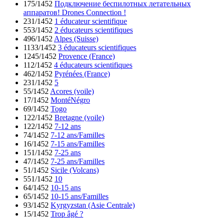
175/1452
Подключение беспилотных летательных
аппаратов! Drones Connection !
231/1452
1 éducateur scientifique
553/1452
2 éducateurs scientifiques
496/1452
Alpes (Suisse)
1133/1452
3 éducateurs scientifiques
1245/1452
Provence (France)
112/1452
4 éducateurs scientifiques
462/1452
Pyrénées (France)
231/1452
5
55/1452
Acores (voile)
17/1452
MontéNégro
69/1452
Togo
122/1452
Bretagne (voile)
122/1452
7-12 ans
74/1452
7-12 ans/Familles
16/1452
7-15 ans/Familles
151/1452
7-25 ans
47/1452
7-25 ans/Familles
51/1452
Sicile (Volcans)
551/1452
10
64/1452
10-15 ans
65/1452
10-15 ans/Familles
93/1452
Kyrgyzstan (Asie Centrale)
15/1452
Trop âgé ?