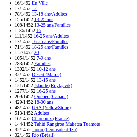
16/1452
En Ville
17/1452
12
78/1452
13-18 ans/Adultes
155/1452
13-25 ans
108/1452
13-25 ans/Familles
1186/1452
15
111/1452
16-25 ans/Adultes
17/1452
16-25 ans/Familles
71/1452
18-25 ans/Familles
112/1452
20
1054/1452
7-9 ans
783/1452
Familles
1302/1452
10-12 ans
32/1452
Désert (Maroc)
1452/1452
13-15 ans
121/1452
Islande (Reykjavik)
1277/1452
16-25 ans
209/1452
Québec (Canada)
429/1452
18-30 ans
48/1452
USA (YellowStone)
513/1452
Adultes
16/1452
Chamonix (France)
144/1452
Tahiti Rangiroa Makatea Tuamotu
92/1452
Japon (Péninsule d’Izu)
32/1452
Rio (Brésil)