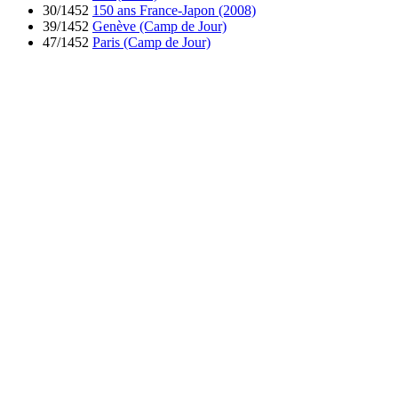
30/1452
150 ans France-Japon (2008)
39/1452
Genève (Camp de Jour)
47/1452
Paris (Camp de Jour)