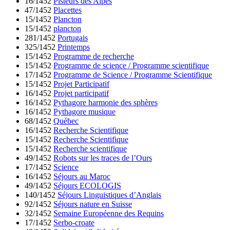
16/1452
Pisteurs des Alpes
47/1452
Placettes
15/1452
Plancton
15/1452
plancton
281/1452
Portugais
325/1452
Printemps
15/1452
Programme de recherche
15/1452
Programme de science / Programme scientifique
17/1452
Programme de Science / Programme Scientifique
15/1452
Projet Participatif
16/1452
Projet participatif
16/1452
Pythagore harmonie des sphères
16/1452
Pythagore musique
68/1452
Québec
16/1452
Recherche Scientifique
15/1452
Recherche Scientifique
15/1452
Recherche scientifique
49/1452
Robots sur les traces de l’Ours
17/1452
Science
16/1452
Séjours au Maroc
49/1452
Séjours ECOLOGIS
140/1452
Séjours Linguistiques d’Anglais
92/1452
Séjours nature en Suisse
32/1452
Semaine Européenne des Requins
17/1452
Serbo-croate