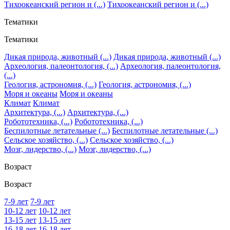
Тихоокеанский регион и (...)
Тихоокеанский регион и (...)
Тематики
Тематики
Дикая природа, животный (...)
Дикая природа, животный (...)
Археология, палеонтология, (...)
Археология, палеонтология,
(...)
Геология, астрономия, (...)
Геология, астрономия, (...)
Моря и океаны
Моря и океаны
Климат
Климат
Архитектура, (...)
Архитектура, (...)
Робототехника, (...)
Робототехника, (...)
Беспилотные летательные (...)
Беспилотные летательные (...)
Сельское хозяйство, (...)
Сельское хозяйство, (...)
Мозг, лидерство, (...)
Мозг, лидерство, (...)
Возраст
Возраст
7-9 лет
7-9 лет
10-12 лет
10-12 лет
13-15 лет
13-15 лет
16-18 лет
16-18 лет