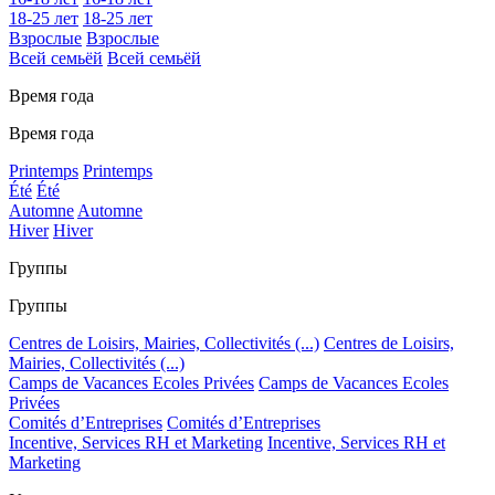
18-25 лет
18-25 лет
Взрослые
Взрослые
Всей семьёй
Всей семьёй
Время года
Время года
Printemps
Printemps
Été
Été
Automne
Automne
Hiver
Hiver
Группы
Группы
Centres de Loisirs, Mairies, Collectivités (...)
Centres de Loisirs,
Mairies, Collectivités (...)
Camps de Vacances Ecoles Privées
Camps de Vacances Ecoles
Privées
Comités d’Entreprises
Comités d’Entreprises
Incentive, Services RH et Marketing
Incentive, Services RH et
Marketing