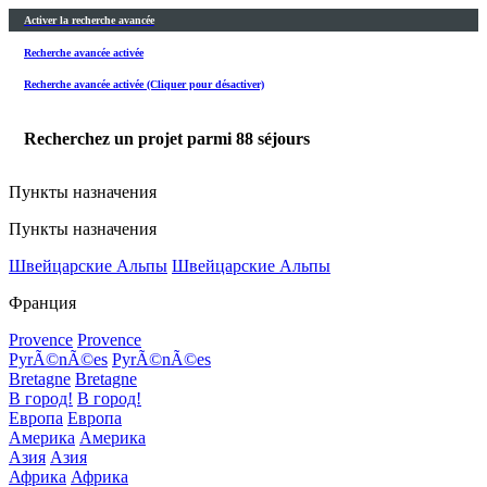
Activer la recherche avancée
Recherche avancée activée
Recherche avancée activée (Cliquer pour désactiver)
Recherchez un projet parmi
88
séjours
Пункты назначения
Пункты назначения
Швейцарские Альпы
Швейцарские Альпы
Франция
Provence
Provence
PyrÃ©nÃ©es
PyrÃ©nÃ©es
Bretagne
Bretagne
В город!
В город!
Европа
Европа
Америка
Америка
Азия
Азия
Африка
Африка