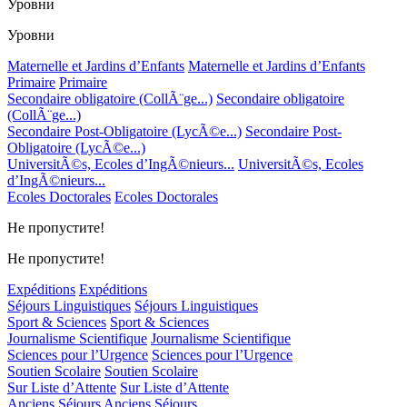
Уровни
Уровни
Maternelle et Jardins d’Enfants
Maternelle et Jardins d’Enfants
Primaire
Primaire
Secondaire obligatoire (CollÃ¨ge...)
Secondaire obligatoire
(CollÃ¨ge...)
Secondaire Post-Obligatoire (LycÃ©e...)
Secondaire Post-
Obligatoire (LycÃ©e...)
UniversitÃ©s, Ecoles d’IngÃ©nieurs...
UniversitÃ©s, Ecoles
d’IngÃ©nieurs...
Ecoles Doctorales
Ecoles Doctorales
Не пропустите!
Не пропустите!
Expéditions
Expéditions
Séjours Linguistiques
Séjours Linguistiques
Sport & Sciences
Sport & Sciences
Journalisme Scientifique
Journalisme Scientifique
Sciences pour l’Urgence
Sciences pour l’Urgence
Soutien Scolaire
Soutien Scolaire
Sur Liste d’Attente
Sur Liste d’Attente
Anciens Séjours
Anciens Séjours