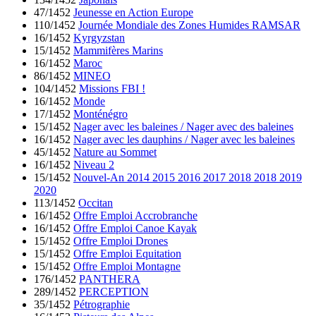
47/1452
Jeunesse en Action Europe
110/1452
Journée Mondiale des Zones Humides RAMSAR
16/1452
Kyrgyzstan
15/1452
Mammifères Marins
16/1452
Maroc
86/1452
MINEO
104/1452
Missions FBI !
16/1452
Monde
17/1452
Monténégro
15/1452
Nager avec les baleines / Nager avec des baleines
16/1452
Nager avec les dauphins / Nager avec les baleines
45/1452
Nature au Sommet
16/1452
Niveau 2
15/1452
Nouvel-An 2014 2015 2016 2017 2018 2018 2019
2020
113/1452
Occitan
16/1452
Offre Emploi Accrobranche
16/1452
Offre Emploi Canoe Kayak
15/1452
Offre Emploi Drones
15/1452
Offre Emploi Equitation
15/1452
Offre Emploi Montagne
176/1452
PANTHERA
289/1452
PERCEPTION
35/1452
Pétrographie