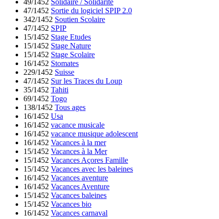
49/1452
Solidaire / Solidarité
47/1452
Sortie du logiciel SPIP 2.0
342/1452
Soutien Scolaire
47/1452
SPIP
15/1452
Stage Etudes
15/1452
Stage Nature
15/1452
Stage Scolaire
16/1452
Stomates
229/1452
Suisse
47/1452
Sur les Traces du Loup
35/1452
Tahiti
69/1452
Togo
138/1452
Tous ages
16/1452
Usa
16/1452
vacance musicale
16/1452
vacance musique adolescent
16/1452
Vacances à la mer
15/1452
Vacances à la Mer
15/1452
Vacances Açores Famille
15/1452
Vacances avec les baleines
16/1452
Vacances aventure
16/1452
Vacances Aventure
15/1452
Vacances baleines
15/1452
Vacances bio
16/1452
Vacances carnaval