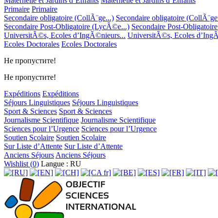
Maternelle et Jardins d’Enfants
Maternelle et Jardins d’Enfants
Primaire
Primaire
Secondaire obligatoire (CollÃ¨ge...)
Secondaire obligatoire (CollÃ¨ge.
Secondaire Post-Obligatoire (LycÃ©e...)
Secondaire Post-Obligatoir
UniversitÃ©s, Ecoles d’IngÃ©nieurs...
UniversitÃ©s, Ecoles d’IngÃ
Ecoles Doctorales
Ecoles Doctorales
Не пропустите!
Не пропустите!
Expéditions
Expéditions
Séjours Linguistiques
Séjours Linguistiques
Sport & Sciences
Sport & Sciences
Journalisme Scientifique
Journalisme Scientifique
Sciences pour l’Urgence
Sciences pour l’Urgence
Soutien Scolaire
Soutien Scolaire
Sur Liste d’Attente
Sur Liste d’Attente
Anciens Séjours
Anciens Séjours
Wishlist (
0
)
Langue : RU