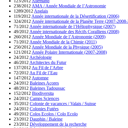
123/2012
Allemand
238/2012
AMA / Année Mondiale de l’Astronomie
1289/2012
Anglais
119/2012
Année internationale de la Désertification (2006)
324/2012
Année internationale de la Planète Terre (2007-2008
71/2012
Année internationale de l’Héliophysique (2007)
49/2012
Année internationale des Récifs Coralliens (2008)
260/2012
Année Mondiale de l’Astronomie (2009)
71/2012
Année Mondiale de la Chimie (2011)
250/2012
Année Mondiale de la Physique (2005)
121/2012
Année Polaire Internationale (2007-2008)
24/2012
Archéologie
46/2012
Architectes du Futur
137/2012
Au Fil de l’Arbre
72/2012
Au Fil de l’Eau
147/2012
Automne
24/2012
Baleines Açores
48/2012
Baleines Tadoussac
152/2012
Biodiversita
24/2012
Camps Sciences
35/2012
Colonie de vacances / Valais / Suisse
24/2012
Colonies Futées
49/2012
Colos Ecolos / Colo Ecolo
23/2012
Dauphin / Baleine
23/2012
Développement de la recherche