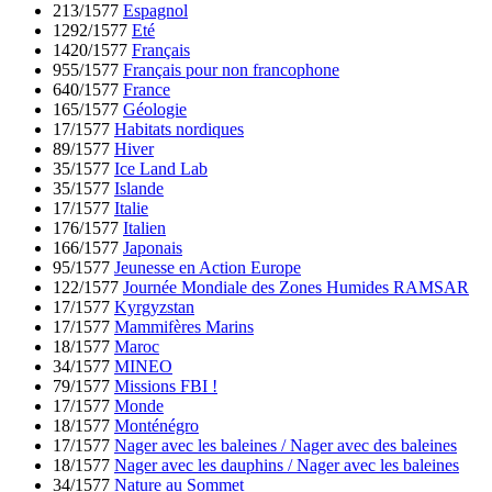
213/1577
Espagnol
1292/1577
Eté
1420/1577
Français
955/1577
Français pour non francophone
640/1577
France
165/1577
Géologie
17/1577
Habitats nordiques
89/1577
Hiver
35/1577
Ice Land Lab
35/1577
Islande
17/1577
Italie
176/1577
Italien
166/1577
Japonais
95/1577
Jeunesse en Action Europe
122/1577
Journée Mondiale des Zones Humides RAMSAR
17/1577
Kyrgyzstan
17/1577
Mammifères Marins
18/1577
Maroc
34/1577
MINEO
79/1577
Missions FBI !
17/1577
Monde
18/1577
Monténégro
17/1577
Nager avec les baleines / Nager avec des baleines
18/1577
Nager avec les dauphins / Nager avec les baleines
34/1577
Nature au Sommet