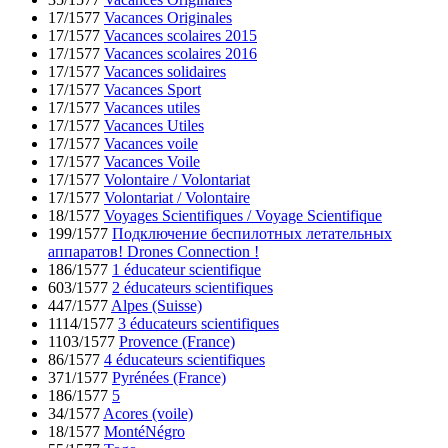
17/1577
Vacances Originales
17/1577
Vacances scolaires 2015
17/1577
Vacances scolaires 2016
17/1577
Vacances solidaires
17/1577
Vacances Sport
17/1577
Vacances utiles
17/1577
Vacances Utiles
17/1577
Vacances voile
17/1577
Vacances Voile
17/1577
Volontaire / Volontariat
17/1577
Volontariat / Volontaire
18/1577
Voyages Scientifiques / Voyage Scientifique
199/1577
Подключение беспилотных летательных
аппаратов! Drones Connection !
186/1577
1 éducateur scientifique
603/1577
2 éducateurs scientifiques
447/1577
Alpes (Suisse)
1114/1577
3 éducateurs scientifiques
1103/1577
Provence (France)
86/1577
4 éducateurs scientifiques
371/1577
Pyrénées (France)
186/1577
5
34/1577
Acores (voile)
18/1577
MontéNégro