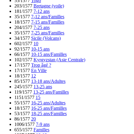
55/1577
Togo
203/1577
Bretagne (voile)
181/1577
7-12 ans
35/1577
7-12 ans/Familles
18/1577
7-15 ans/Familles
204/1577
7-25 ans
35/1577
7-25 ans/Familles
34/1577
Sicile (Volcans)
602/1577
10
92/1577
10-15 ans
66/1577
10-15 ans/Familles
102/1577
Kyrgyzstan (Asie Centrale)
17/1577
Trop âgé ?
17/1577
En Ville
18/1577
12
85/1577
13-18 ans/Adultes
245/1577
13-25 ans
119/1577
13-25 ans/Familles
1151/1577
15
55/1577
16-25 ans/Adultes
18/1577
16-25 ans/Familles
53/1577
18-25 ans/Familles
86/1577
20
1006/1577
7-9 ans
655/1577
Familles