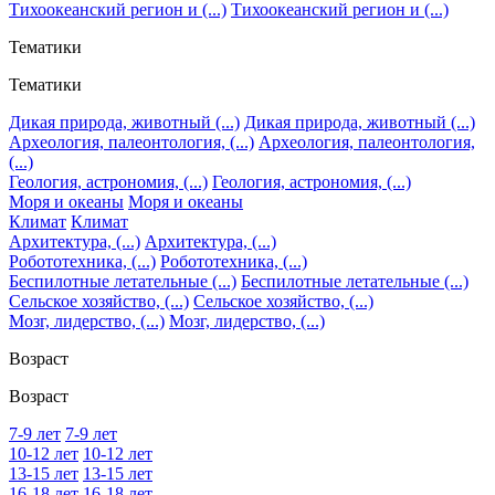
Тихоокеанский регион и (...)
Тихоокеанский регион и (...)
Тематики
Тематики
Дикая природа, животный (...)
Дикая природа, животный (...)
Археология, палеонтология, (...)
Археология, палеонтология,
(...)
Геология, астрономия, (...)
Геология, астрономия, (...)
Моря и океаны
Моря и океаны
Климат
Климат
Архитектура, (...)
Архитектура, (...)
Робототехника, (...)
Робототехника, (...)
Беспилотные летательные (...)
Беспилотные летательные (...)
Сельское хозяйство, (...)
Сельское хозяйство, (...)
Мозг, лидерство, (...)
Мозг, лидерство, (...)
Возраст
Возраст
7-9 лет
7-9 лет
10-12 лет
10-12 лет
13-15 лет
13-15 лет
16-18 лет
16-18 лет