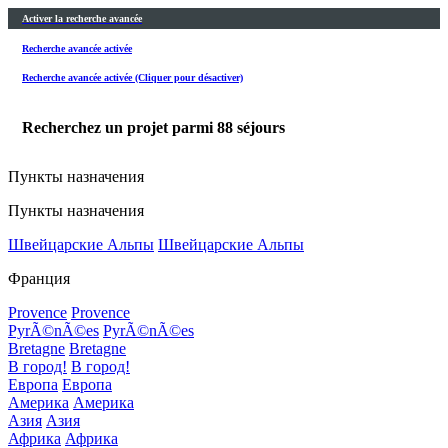
Activer la recherche avancée
Recherche avancée activée
Recherche avancée activée (Cliquer pour désactiver)
Recherchez un projet parmi
88
séjours
Пункты назначения
Пункты назначения
Швейцарские Альпы
Швейцарские Альпы
Франция
Provence
Provence
PyrÃ©nÃ©es
PyrÃ©nÃ©es
Bretagne
Bretagne
В город!
В город!
Европа
Европа
Америка
Америка
Азия
Азия
Африка
Африка