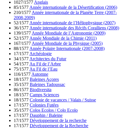
1027/1577
Anglais
85/1577
Année internationale de la Désertification (2006)
210/1577
Année internationale de la Planète Terre (2007-
2008-2009)
52/1577
Année internationale de l’Héliophysique (2007)
36/1577
Année internationale des Récifs Coralliens (2008)
139/1577
Année Mondiale de l’Astronomie (2009)
52/1577
Année Mondiale de la Chimie (2011)
167/1577
Année Mondiale de la Physique (2005)
88/1577
Année Polaire Internationale (2007-2008)
17/1577
Archéologie
34/1577
Architectes du Futur
54/1577
Au Fil de l’Arbre
75/1577
Au Fil de l’Eau
116/1577
Automne
18/1577
Baleines Açores
35/1577
Baleines Tadoussac
86/1577
Biodiversita
18/1577
Camps Sciences
18/1577
Colonie de vacances / Valais / Suisse
17/1577
Colonies Futées
35/1577
Colos Ecolos / Colo Ecolo
17/1577
Dauphin / Baleine
17/1577
Développement de la recherche
17/1577
Développement de la Recherche