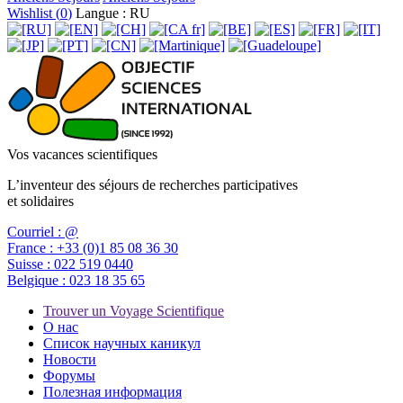
Wishlist (
0
)
Langue : RU
Vos vacances scientifiques
L’inventeur des séjours de recherches participatives
et solidaires
Courriel :
@
France :
+33 (0)1 85 08 36 30
Suisse :
022 519 0440
Belgique :
023 18 35 65
Trouver un Voyage Scientifique
О нас
Список научных каникул
Новости
Форумы
Полезная информация