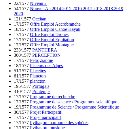
22/1577
Niveau 2
54/1577
Nouvel-An 2014 2015 2016 2017 2018 2018 2019
2020
121/1577
Occitan
17/1577
Offre Emploi Accrobranche
18/1577
Offre Emploi Canoe Kayak
17/1577
Offre Emploi Drones
17/1577
Offre Emploi Equitation
17/1577
Offre Emploi Montagne
233/1577
PANTHERA
300/1577
PERCEPTION
17/1577
Pétrographie
18/1577
Pisteurs des Alpes
51/1577
Placettes
61/1577
Plancton
17/1577
plancton
195/1577
Portugais
310/1577
Printemps
17/1577
Programme de recherche
17/1577
Programme de science / Programme scientifique
19/1577
Programme de Science / Programme Scientifique
30/1577
Projet Participatif
17/1577
Projet participatif
17/1577
Pythagore harmonie des sphères
17/1577
Pythagore musique