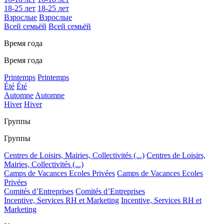
18-25 лет
18-25 лет
Взрослые
Взрослые
Всей семьёй
Всей семьёй
Время года
Время года
Printemps
Printemps
Été
Été
Automne
Automne
Hiver
Hiver
Группы
Группы
Centres de Loisirs, Mairies, Collectivités (...)
Centres de Loisirs,
Mairies, Collectivités (...)
Camps de Vacances Ecoles Privées
Camps de Vacances Ecoles
Privées
Comités d’Entreprises
Comités d’Entreprises
Incentive, Services RH et Marketing
Incentive, Services RH et
Marketing