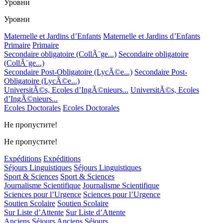
Уровни
Уровни
Maternelle et Jardins d’Enfants
Maternelle et Jardins d’Enfants
Primaire
Primaire
Secondaire obligatoire (CollÃ¨ge...)
Secondaire obligatoire
(CollÃ¨ge...)
Secondaire Post-Obligatoire (LycÃ©e...)
Secondaire Post-
Obligatoire (LycÃ©e...)
UniversitÃ©s, Ecoles d’IngÃ©nieurs...
UniversitÃ©s, Ecoles
d’IngÃ©nieurs...
Ecoles Doctorales
Ecoles Doctorales
Не пропустите!
Не пропустите!
Expéditions
Expéditions
Séjours Linguistiques
Séjours Linguistiques
Sport & Sciences
Sport & Sciences
Journalisme Scientifique
Journalisme Scientifique
Sciences pour l’Urgence
Sciences pour l’Urgence
Soutien Scolaire
Soutien Scolaire
Sur Liste d’Attente
Sur Liste d’Attente
Anciens Séjours
Anciens Séjours