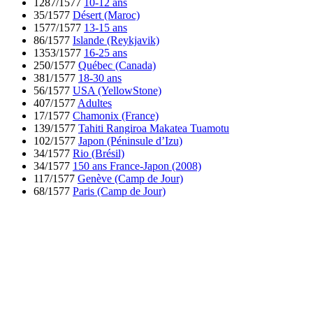
1287/1577
10-12 ans
35/1577
Désert (Maroc)
1577/1577
13-15 ans
86/1577
Islande (Reykjavik)
1353/1577
16-25 ans
250/1577
Québec (Canada)
381/1577
18-30 ans
56/1577
USA (YellowStone)
407/1577
Adultes
17/1577
Chamonix (France)
139/1577
Tahiti Rangiroa Makatea Tuamotu
102/1577
Japon (Péninsule d’Izu)
34/1577
Rio (Brésil)
34/1577
150 ans France-Japon (2008)
117/1577
Genève (Camp de Jour)
68/1577
Paris (Camp de Jour)