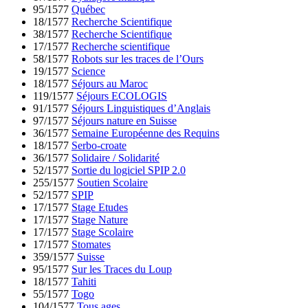
95/1577
Québec
18/1577
Recherche Scientifique
38/1577
Recherche Scientifique
17/1577
Recherche scientifique
58/1577
Robots sur les traces de l’Ours
19/1577
Science
18/1577
Séjours au Maroc
119/1577
Séjours ECOLOGIS
91/1577
Séjours Linguistiques d’Anglais
97/1577
Séjours nature en Suisse
36/1577
Semaine Européenne des Requins
18/1577
Serbo-croate
36/1577
Solidaire / Solidarité
52/1577
Sortie du logiciel SPIP 2.0
255/1577
Soutien Scolaire
52/1577
SPIP
17/1577
Stage Etudes
17/1577
Stage Nature
17/1577
Stage Scolaire
17/1577
Stomates
359/1577
Suisse
95/1577
Sur les Traces du Loup
18/1577
Tahiti
55/1577
Togo
104/1577
Tous ages