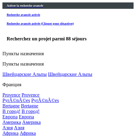
Activer la recherche avancée
Recherche avancée activée
Recherche avancée activée (Cliquer pour désactiver)
Recherchez un projet parmi
88
séjours
Пункты назначения
Пункты назначения
Швейцарские Альпы
Швейцарские Альпы
Франция
Provence
Provence
PyrÃ©nÃ©es
PyrÃ©nÃ©es
Bretagne
Bretagne
В город!
В город!
Европа
Европа
Америка
Америка
Азия
Азия
Африка
Африка