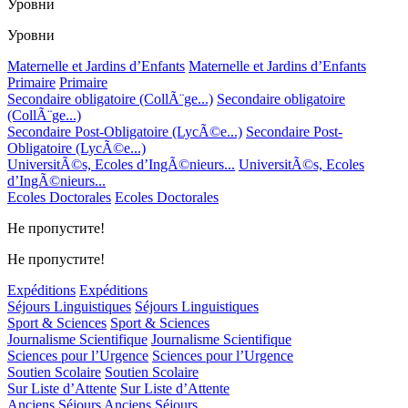
Уровни
Уровни
Maternelle et Jardins d’Enfants
Maternelle et Jardins d’Enfants
Primaire
Primaire
Secondaire obligatoire (CollÃ¨ge...)
Secondaire obligatoire
(CollÃ¨ge...)
Secondaire Post-Obligatoire (LycÃ©e...)
Secondaire Post-
Obligatoire (LycÃ©e...)
UniversitÃ©s, Ecoles d’IngÃ©nieurs...
UniversitÃ©s, Ecoles
d’IngÃ©nieurs...
Ecoles Doctorales
Ecoles Doctorales
Не пропустите!
Не пропустите!
Expéditions
Expéditions
Séjours Linguistiques
Séjours Linguistiques
Sport & Sciences
Sport & Sciences
Journalisme Scientifique
Journalisme Scientifique
Sciences pour l’Urgence
Sciences pour l’Urgence
Soutien Scolaire
Soutien Scolaire
Sur Liste d’Attente
Sur Liste d’Attente
Anciens Séjours
Anciens Séjours