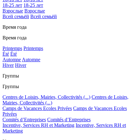
18-25 лет
18-25 лет
Взрослые
Взрослые
Всей семьёй
Всей семьёй
Время года
Время года
Printemps
Printemps
Été
Été
Automne
Automne
Hiver
Hiver
Группы
Группы
Centres de Loisirs, Mairies, Collectivités (...)
Centres de Loisirs,
Mairies, Collectivités (...)
Camps de Vacances Ecoles Privées
Camps de Vacances Ecoles
Privées
Comités d’Entreprises
Comités d’Entreprises
Incentive, Services RH et Marketing
Incentive, Services RH et
Marketing