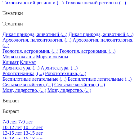
Тихоокеанский регион и (...)
Тихоокеанский регион и (...)
Тематики
Тематики
Дикая природа, животный (...)
Дикая природа, животный (...)
Археология, палеонтология, (...)
Археология, палеонтология,
(...)
Геология, астрономия, (...)
Геология, астрономия, (...)
Моря и океаны
Моря и океаны
Климат
Климат
Архитектура, (...)
Архитектура, (...)
Робототехника, (...)
Робототехника, (...)
Беспилотные летательные (...)
Беспилотные летательные (...)
Сельское хозяйство, (...)
Сельское хозяйство, (...)
Мозг, лидерство, (...)
Мозг, лидерство, (...)
Возраст
Возраст
7-9 лет
7-9 лет
10-12 лет
10-12 лет
13-15 лет
13-15 лет
16-18 лет
16-18 лет