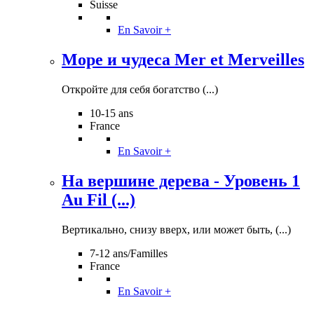
Suisse
En Savoir +
Море и чудеса Mer et Merveilles
Откройте для себя богатство (...)
10-15 ans
France
En Savoir +
На вершине дерева - Уровень 1
Au Fil (...)
Вертикально, снизу вверх, или может быть, (...)
7-12 ans/Familles
France
En Savoir +