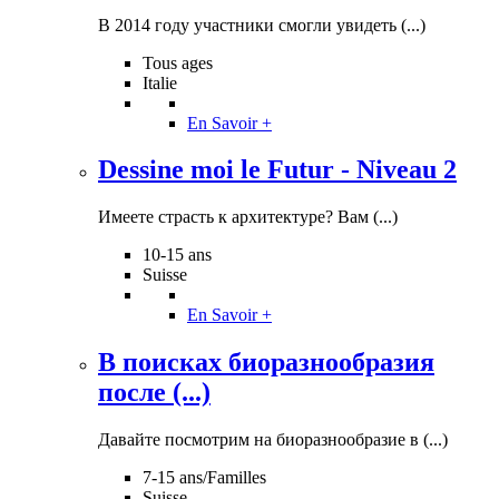
В 2014 году участники смогли увидеть (...)
Tous ages
Italie
En Savoir +
Dessine moi le Futur - Niveau 2
Имеете страсть к архитектуре? Вам (...)
10-15 ans
Suisse
En Savoir +
В поисках биоразнообразия
после (...)
Давайте посмотрим на биоразнообразие в (...)
7-15 ans/Familles
Suisse