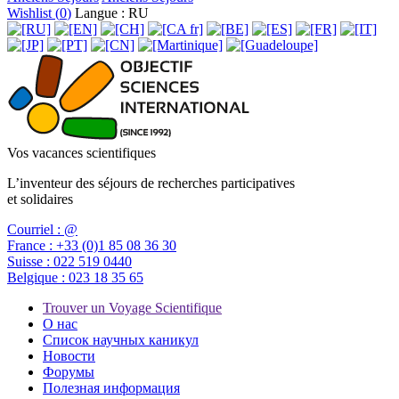
Wishlist (
0
)
Langue : RU
Vos vacances scientifiques
L’inventeur des séjours de recherches participatives
et solidaires
Courriel :
@
France :
+33 (0)1 85 08 36 30
Suisse :
022 519 0440
Belgique :
023 18 35 65
Trouver un Voyage Scientifique
О нас
Список научных каникул
Новости
Форумы
Полезная информация