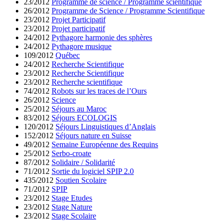
23/2012
Programme de science / Programme scientifique
26/2012
Programme de Science / Programme Scientifique
23/2012
Projet Participatif
23/2012
Projet participatif
24/2012
Pythagore harmonie des sphères
24/2012
Pythagore musique
109/2012
Québec
24/2012
Recherche Scientifique
23/2012
Recherche Scientifique
23/2012
Recherche scientifique
74/2012
Robots sur les traces de l’Ours
26/2012
Science
25/2012
Séjours au Maroc
83/2012
Séjours ECOLOGIS
120/2012
Séjours Linguistiques d’Anglais
152/2012
Séjours nature en Suisse
49/2012
Semaine Européenne des Requins
25/2012
Serbo-croate
87/2012
Solidaire / Solidarité
71/2012
Sortie du logiciel SPIP 2.0
435/2012
Soutien Scolaire
71/2012
SPIP
23/2012
Stage Etudes
23/2012
Stage Nature
23/2012
Stage Scolaire