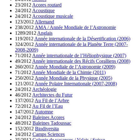
23/2012
Açores routard
24/2012
Acoustique
24/2012
Acoustique musicale
123/2012
Allemand
238/2012
AMA / Année Mondiale de l’Astronomie
1289/2012
Anglais
119/2012
Année internationale de la Désertification (2006)
324/2012
Année internationale de la Planète Terre (2007-
2008-2009)
71/2012
Année internationale de l’Héliophysique (2007)
49/2012
Année internationale des Récifs Coralliens (2008)
260/2012
Année Mondiale de l’Astronomie (2009)
71/2012
Année Mondiale de la Chimie (2011)
250/2012
Année Mondiale de la Physique (2005)
121/2012
Année Polaire Internationale (2007-2008)
24/2012
Archéologie
46/2012
Architectes du Futur
137/2012
Au Fil de l’Arbre
72/2012
Au Fil de l’Eau
147/2012
Automne
24/2012
Baleines Açores
48/2012
Baleines Tadoussac
152/2012
Biodiversita
24/2012
Camps Sciences
35/2012
Colonie de vacances / Valais / Suisse