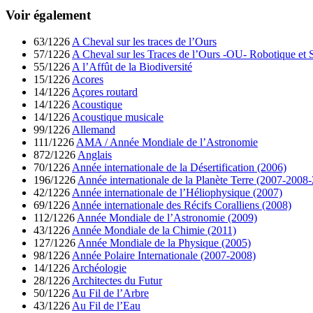
Voir également
63/1226
A Cheval sur les traces de l’Ours
57/1226
A Cheval sur les Traces de l’Ours -OU- Robotique et S
55/1226
A l’Affût de la Biodiversité
15/1226
Acores
14/1226
Açores routard
14/1226
Acoustique
14/1226
Acoustique musicale
99/1226
Allemand
111/1226
AMA / Année Mondiale de l’Astronomie
872/1226
Anglais
70/1226
Année internationale de la Désertification (2006)
196/1226
Année internationale de la Planète Terre (2007-2008
42/1226
Année internationale de l’Héliophysique (2007)
69/1226
Année internationale des Récifs Coralliens (2008)
112/1226
Année Mondiale de l’Astronomie (2009)
43/1226
Année Mondiale de la Chimie (2011)
127/1226
Année Mondiale de la Physique (2005)
98/1226
Année Polaire Internationale (2007-2008)
14/1226
Archéologie
28/1226
Architectes du Futur
50/1226
Au Fil de l’Arbre
43/1226
Au Fil de l’Eau