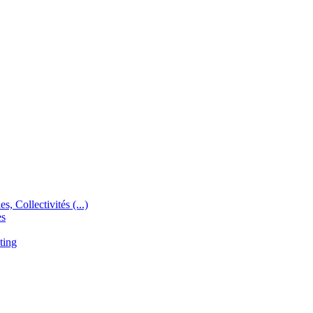
s, Collectivités (...)
es
ting