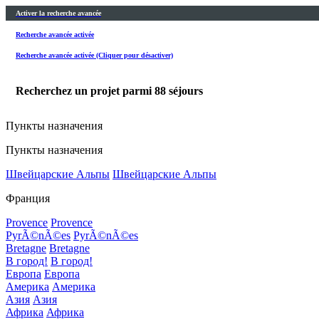
Activer la recherche avancée
Recherche avancée activée
Recherche avancée activée (Cliquer pour désactiver)
Recherchez un projet parmi
88
séjours
Пункты назначения
Пункты назначения
Швейцарские Альпы
Швейцарские Альпы
Франция
Provence
Provence
PyrÃ©nÃ©es
PyrÃ©nÃ©es
Bretagne
Bretagne
В город!
В город!
Европа
Европа
Америка
Америка
Азия
Азия
Африка
Африка