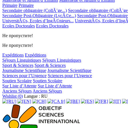
Maternelle et Jardins d’Enfants
Maternelle et Jardins d’Enfants
Primaire
Primaire
Secondaire obligatoire (CollÃ¨ge...)
Secondaire obligatoire (CollÃ¨ge.
Secondaire Post-Obligatoire (LycÃ©e...)
Secondaire Post-Obligatoir
UniversitÃ©s, Ecoles d’IngÃ©nieurs...
UniversitÃ©s, Ecoles d’IngÃ
Ecoles Doctorales
Ecoles Doctorales
Не пропустите!
Не пропустите!
Expéditions
Expéditions
Séjours Linguistiques
Séjours Linguistiques
Sport & Sciences
Sport & Sciences
Journalisme Scientifique
Journalisme Scientifique
Sciences pour l’Urgence
Sciences pour l’Urgence
Soutien Scolaire
Soutien Scolaire
Sur Liste d’Attente
Sur Liste d’Attente
Anciens Séjours
Anciens Séjours
Wishlist (
0
)
Langue : RU