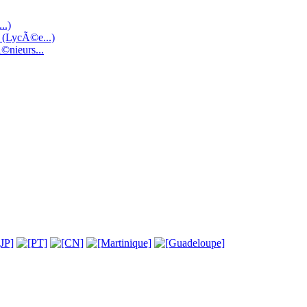
..)
e (LycÃ©e...)
©nieurs...