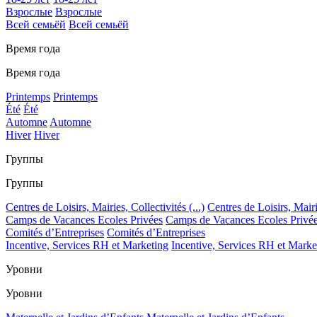
Взрослые
Взрослые
Всей семьёй
Всей семьёй
Время года
Время года
Printemps
Printemps
Été
Été
Automne
Automne
Hiver
Hiver
Группы
Группы
Centres de Loisirs, Mairies, Collectivités (...)
Centres de Loisirs, Mairie
Camps de Vacances Ecoles Privées
Camps de Vacances Ecoles Privé
Comités d’Entreprises
Comités d’Entreprises
Incentive, Services RH et Marketing
Incentive, Services RH et Marke
Уровни
Уровни