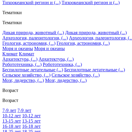
Тихоокеанский регион и (...)
Тихоокеанский регион и (...)
Тематики
Тематики
Дикая природа, животный (...)
Дикая природа, животный (...)
Археология, палеонтология, (...)
Археология, палеонтология, (..
Геология, астрономия, (...)
Геология, астрономия, (...)
Моря и океаны
Моря и океаны
Климат
Климат
Архитектура, (...)
Архитектура, (...)
Робототехника, (...)
Робототехника, (...)
Беспилотные летательные (...)
Беспилотные летательные (...)
Сельское хозяйство, (...)
Сельское хозяйство, (...)
Мозг, лидерство, (...)
Мозг, лидерство, (...)
Возраст
Возраст
7-9 лет
7-9 лет
10-12 лет
10-12 лет
13-15 лет
13-15 лет
16-18 лет
16-18 лет
18-25 лет
18-25 лет