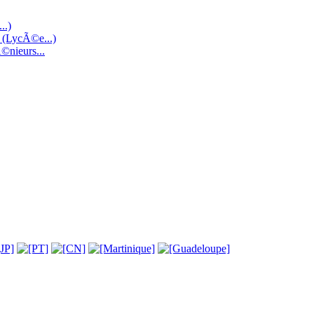
..)
e (LycÃ©e...)
©nieurs...