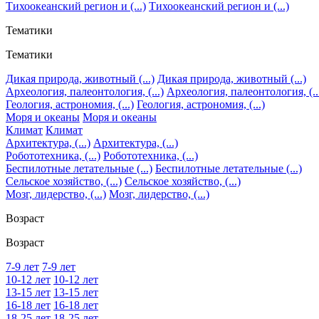
Тихоокеанский регион и (...)
Тихоокеанский регион и (...)
Тематики
Тематики
Дикая природа, животный (...)
Дикая природа, животный (...)
Археология, палеонтология, (...)
Археология, палеонтология, (..
Геология, астрономия, (...)
Геология, астрономия, (...)
Моря и океаны
Моря и океаны
Климат
Климат
Архитектура, (...)
Архитектура, (...)
Робототехника, (...)
Робототехника, (...)
Беспилотные летательные (...)
Беспилотные летательные (...)
Сельское хозяйство, (...)
Сельское хозяйство, (...)
Мозг, лидерство, (...)
Мозг, лидерство, (...)
Возраст
Возраст
7-9 лет
7-9 лет
10-12 лет
10-12 лет
13-15 лет
13-15 лет
16-18 лет
16-18 лет
18-25 лет
18-25 лет