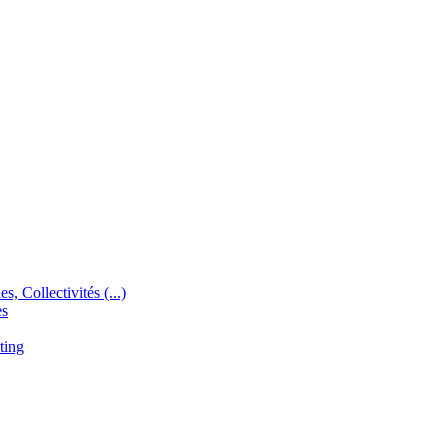
s, Collectivités (...)
es
ting