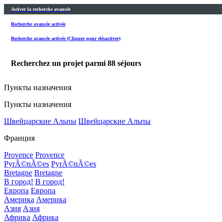
Activer la recherche avancée
Recherche avancée activée
Recherche avancée activée (Cliquer pour désactiver)
Recherchez un projet parmi
88
séjours
Пункты назначения
Пункты назначения
Швейцарские Альпы
Швейцарские Альпы
Франция
Provence
Provence
PyrÃ©nÃ©es
PyrÃ©nÃ©es
Bretagne
Bretagne
В город!
В город!
Европа
Европа
Америка
Америка
Азия
Азия
Африка
Африка