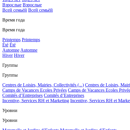
Взрослые
Взрослые
Всей семьёй
Всей семьёй
Время года
Время года
Printemps
Printemps
Été
Été
Automne
Automne
Hiver
Hiver
Группы
Группы
Centres de Loisirs, Mairies, Collectivités (...)
Centres de Loisirs, Mairie
Camps de Vacances Ecoles Privées
Camps de Vacances Ecoles Privé
Comités d’Entreprises
Comités d’Entreprises
Incentive, Services RH et Marketing
Incentive, Services RH et Marke
Уровни
Уровни