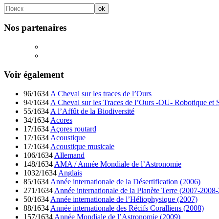
Nos partenaires
Voir également
96/1634
A Cheval sur les traces de l’Ours
94/1634
A Cheval sur les Traces de l’Ours -OU- Robotique et S
55/1634
A l’Affût de la Biodiversité
34/1634
Acores
17/1634
Açores routard
17/1634
Acoustique
17/1634
Acoustique musicale
106/1634
Allemand
148/1634
AMA / Année Mondiale de l’Astronomie
1032/1634
Anglais
85/1634
Année internationale de la Désertification (2006)
271/1634
Année internationale de la Planète Terre (2007-2008
50/1634
Année internationale de l’Héliophysique (2007)
88/1634
Année internationale des Récifs Coralliens (2008)
157/1634
Année Mondiale de l’Astronomie (2009)