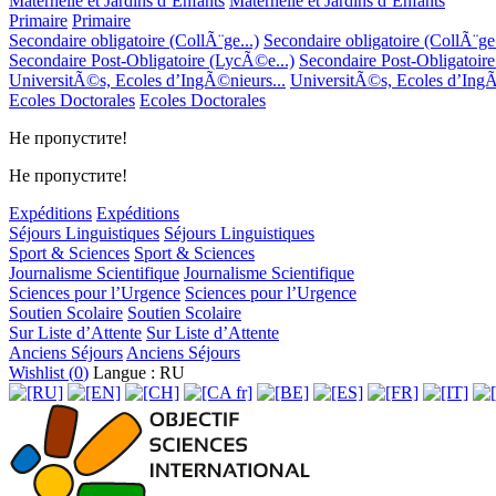
Maternelle et Jardins d’Enfants
Maternelle et Jardins d’Enfants
Primaire
Primaire
Secondaire obligatoire (CollÃ¨ge...)
Secondaire obligatoire (CollÃ¨ge.
Secondaire Post-Obligatoire (LycÃ©e...)
Secondaire Post-Obligatoir
UniversitÃ©s, Ecoles d’IngÃ©nieurs...
UniversitÃ©s, Ecoles d’IngÃ
Ecoles Doctorales
Ecoles Doctorales
Не пропустите!
Не пропустите!
Expéditions
Expéditions
Séjours Linguistiques
Séjours Linguistiques
Sport & Sciences
Sport & Sciences
Journalisme Scientifique
Journalisme Scientifique
Sciences pour l’Urgence
Sciences pour l’Urgence
Soutien Scolaire
Soutien Scolaire
Sur Liste d’Attente
Sur Liste d’Attente
Anciens Séjours
Anciens Séjours
Wishlist (
0
)
Langue : RU