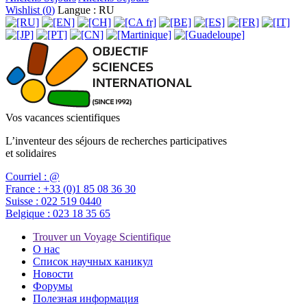
Wishlist (
0
)
Langue : RU
Vos vacances scientifiques
L’inventeur des séjours de recherches participatives
et solidaires
Courriel :
@
France :
+33 (0)1 85 08 36 30
Suisse :
022 519 0440
Belgique :
023 18 35 65
Trouver un Voyage Scientifique
О нас
Список научных каникул
Новости
Форумы
Полезная информация