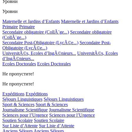
Уровни
Уровни
Maternelle et Jardins d’Enfants
Maternelle et Jardins d’Enfants
Primaire
Primaire
Secondaire obligatoire (CollÃ¨ge...)
Secondaire obligatoire
(CollÃ¨ge...)
Secondaire Post-Obligatoire (LycÃ©e...)
Secondaire Post-
Obligatoire (LycÃ©e...)
UniversitÃ©s, Ecoles d’IngÃ©nieurs...
UniversitÃ©s, Ecoles
d’IngÃ©nieurs...
Ecoles Doctorales
Ecoles Doctorales
Не пропустите!
Не пропустите!
Expéditions
Expéditions
Séjours Linguistiques
Séjours Linguistiques
Sport & Sciences
Sport & Sciences
Journalisme Scientifique
Journalisme Scientifique
Sciences pour l’Urgence
Sciences pour l’Urgence
Soutien Scolaire
Soutien Scolaire
Sur Liste d’Attente
Sur Liste d’Attente
Anciens Séjours
Anciens Séjours