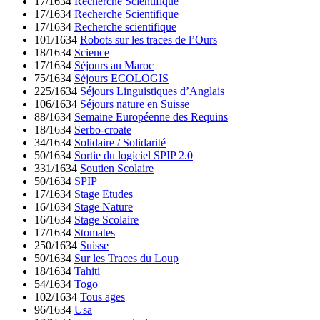
17/1634
Recherche Scientifique
17/1634
Recherche Scientifique
17/1634
Recherche scientifique
101/1634
Robots sur les traces de l’Ours
18/1634
Science
17/1634
Séjours au Maroc
75/1634
Séjours ECOLOGIS
225/1634
Séjours Linguistiques d’Anglais
106/1634
Séjours nature en Suisse
88/1634
Semaine Européenne des Requins
18/1634
Serbo-croate
34/1634
Solidaire / Solidarité
50/1634
Sortie du logiciel SPIP 2.0
331/1634
Soutien Scolaire
50/1634
SPIP
17/1634
Stage Etudes
16/1634
Stage Nature
16/1634
Stage Scolaire
17/1634
Stomates
250/1634
Suisse
50/1634
Sur les Traces du Loup
18/1634
Tahiti
54/1634
Togo
102/1634
Tous ages
96/1634
Usa