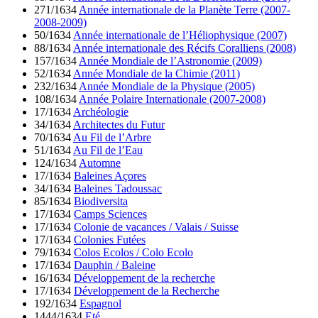
271/1634
Année internationale de la Planète Terre (2007-
2008-2009)
50/1634
Année internationale de l’Héliophysique (2007)
88/1634
Année internationale des Récifs Coralliens (2008)
157/1634
Année Mondiale de l’Astronomie (2009)
52/1634
Année Mondiale de la Chimie (2011)
232/1634
Année Mondiale de la Physique (2005)
108/1634
Année Polaire Internationale (2007-2008)
17/1634
Archéologie
34/1634
Architectes du Futur
70/1634
Au Fil de l’Arbre
51/1634
Au Fil de l’Eau
124/1634
Automne
17/1634
Baleines Açores
34/1634
Baleines Tadoussac
85/1634
Biodiversita
17/1634
Camps Sciences
17/1634
Colonie de vacances / Valais / Suisse
17/1634
Colonies Futées
79/1634
Colos Ecolos / Colo Ecolo
17/1634
Dauphin / Baleine
16/1634
Développement de la recherche
17/1634
Développement de la Recherche
192/1634
Espagnol
1444/1634
Eté