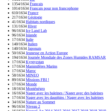
1354/1634
Français
1014/1634
Français pour non francophone
610/1634
France
217/1634
Géologie
41/1634
Habitats nordiques
131/1634
Hiver
96/1634
Ice Land Lab
96/1634
Islande
17/1634
Italie
140/1634
Italien
140/1634
Japonais
50/1634
Jeunesse en Action Europe
194/1634
Journée Mondiale des Zones Humides RAMSAR
17/1634
Kyrgyzstan
17/1634
Mammifères Marins
17/1634
Maroc
58/1634
MINEO
89/1634
Missions FBI !
17/1634
Monde
18/1634
Monténégro
16/1634
Nager avec les baleines / Nager avec des baleines
17/1634
Nager avec les dauphins / Nager avec les baleines
34/1634
Nature au Sommet
96/1634
Niveau 2
16/1634
Nouvel-An 2014 2015 2016 2017 2018 2018 2019