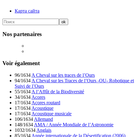
Карта сайта
Nos partenaires
Voir également
96/1634
A Cheval sur les traces de l’Ours
94/1634
A Cheval sur les Traces de l’Ours -OU- Robotique et
Suivi de l’Ours
55/1634
A l’Affût de la Biodiversité
34/1634
Acores
17/1634
Açores routard
17/1634
Acoustique
17/1634
Acoustique musicale
106/1634
Allemand
148/1634
AMA / Année Mondiale de l’Astronomie
1032/1634
Anglais
85/1634
Année internationale de la Désertification (2006)