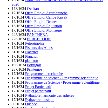
2020
178/1634
Occitan
17/1634
Offre Emploi Accrobranche
17/1634
Offre Emploi Canoe Kayak
17/1634
Offre Emploi Drones
16/1634
Offre Emploi Equitation
17/1634
Offre Emploi Montagne
245/1634
PANTHERA
226/1634
PERCEPTION
17/1634
Pétrographie
17/1634
Pisteurs des Alpes
51/1634
Placettes
17/1634
Plancton
17/1634
plancton
196/1634
Portugais
287/1634
Printemps
17/1634
Programme de recherche
17/1634
Programme de science / Programme scientifique
18/1634
Programme de Science / Programme Scientifique
16/1634
Projet Participatif
17/1634
Projet participatif
17/1634
Pythagore harmonie des sphères
17/1634
Pythagore musique
69/1634
Québec