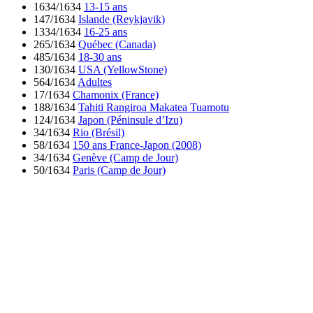
1634/1634
13-15 ans
147/1634
Islande (Reykjavik)
1334/1634
16-25 ans
265/1634
Québec (Canada)
485/1634
18-30 ans
130/1634
USA (YellowStone)
564/1634
Adultes
17/1634
Chamonix (France)
188/1634
Tahiti Rangiroa Makatea Tuamotu
124/1634
Japon (Péninsule d’Izu)
34/1634
Rio (Brésil)
58/1634
150 ans France-Japon (2008)
34/1634
Genève (Camp de Jour)
50/1634
Paris (Camp de Jour)