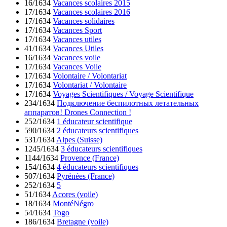
16/1634
Vacances scolaires 2015
17/1634
Vacances scolaires 2016
17/1634
Vacances solidaires
17/1634
Vacances Sport
17/1634
Vacances utiles
41/1634
Vacances Utiles
16/1634
Vacances voile
17/1634
Vacances Voile
17/1634
Volontaire / Volontariat
17/1634
Volontariat / Volontaire
17/1634
Voyages Scientifiques / Voyage Scientifique
234/1634
Подключение беспилотных летательных
аппаратов! Drones Connection !
252/1634
1 éducateur scientifique
590/1634
2 éducateurs scientifiques
531/1634
Alpes (Suisse)
1245/1634
3 éducateurs scientifiques
1144/1634
Provence (France)
154/1634
4 éducateurs scientifiques
507/1634
Pyrénées (France)
252/1634
5
51/1634
Acores (voile)
18/1634
MontéNégro
54/1634
Togo
186/1634
Bretagne (voile)