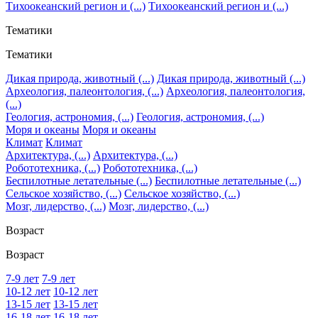
Тихоокеанский регион и (...)
Тихоокеанский регион и (...)
Тематики
Тематики
Дикая природа, животный (...)
Дикая природа, животный (...)
Археология, палеонтология, (...)
Археология, палеонтология,
(...)
Геология, астрономия, (...)
Геология, астрономия, (...)
Моря и океаны
Моря и океаны
Климат
Климат
Архитектура, (...)
Архитектура, (...)
Робототехника, (...)
Робототехника, (...)
Беспилотные летательные (...)
Беспилотные летательные (...)
Сельское хозяйство, (...)
Сельское хозяйство, (...)
Мозг, лидерство, (...)
Мозг, лидерство, (...)
Возраст
Возраст
7-9 лет
7-9 лет
10-12 лет
10-12 лет
13-15 лет
13-15 лет
16-18 лет
16-18 лет