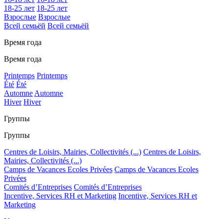
18-25 лет
18-25 лет
Взрослые
Взрослые
Всей семьёй
Всей семьёй
Время года
Время года
Printemps
Printemps
Été
Été
Automne
Automne
Hiver
Hiver
Группы
Группы
Centres de Loisirs, Mairies, Collectivités (...)
Centres de Loisirs,
Mairies, Collectivités (...)
Camps de Vacances Ecoles Privées
Camps de Vacances Ecoles
Privées
Comités d’Entreprises
Comités d’Entreprises
Incentive, Services RH et Marketing
Incentive, Services RH et
Marketing