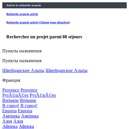
Activer la recherche avancée
Recherche avancée activée
Recherche avancée activée (Cliquer pour désactiver)
Recherchez un projet parmi
88
séjours
Пункты назначения
Пункты назначения
Швейцарские Альпы
Швейцарские Альпы
Франция
Provence
Provence
PyrÃ©nÃ©es
PyrÃ©nÃ©es
Bretagne
Bretagne
В город!
В город!
Европа
Европа
Америка
Америка
Азия
Азия
Африка
Африка