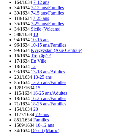
164/1634
7-12 ans
34/1634
7-12 ans/Familles
39/1634
7-15 ans/Familles
118/1634
7-25 ans
35/1634
7-25 ans/Familles
34/1634
Sicile (Volcans)
588/1634
10
94/1634
10-15 ans
96/1634
10-15 ans/Familles
99/1634
Kyrgyzstan (Asie Centrale)
16/1634
Trop âgé ?
17/1634
En Ville
18/1634
12
93/1634
13-18 ans/Adultes
231/1634
13-25 ans
85/1634
13-25 ans/Familles
1281/1634
15
115/1634
16-25 ans/Adultes
18/1634
16-25 ans/Familles
71/1634
18-25 ans/Familles
154/1634
20
1177/1634
7-9 ans
851/1634
Familles
1509/1634
10-12 ans
34/1634
Désert (Maroc)