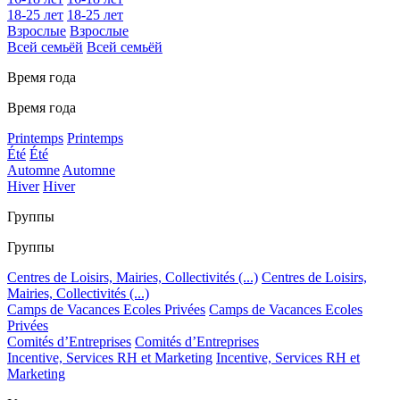
18-25 лет
18-25 лет
Взрослые
Взрослые
Всей семьёй
Всей семьёй
Время года
Время года
Printemps
Printemps
Été
Été
Automne
Automne
Hiver
Hiver
Группы
Группы
Centres de Loisirs, Mairies, Collectivités (...)
Centres de Loisirs,
Mairies, Collectivités (...)
Camps de Vacances Ecoles Privées
Camps de Vacances Ecoles
Privées
Comités d’Entreprises
Comités d’Entreprises
Incentive, Services RH et Marketing
Incentive, Services RH et
Marketing