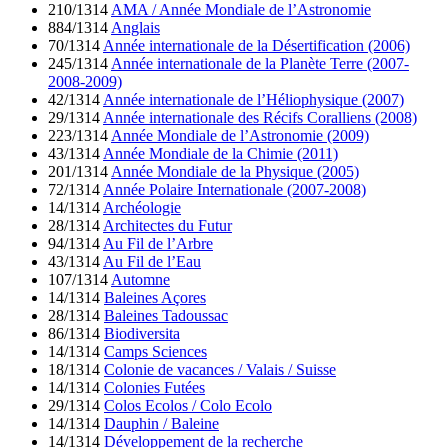
210/1314
AMA / Année Mondiale de l’Astronomie
884/1314
Anglais
70/1314
Année internationale de la Désertification (2006)
245/1314
Année internationale de la Planète Terre (2007-
2008-2009)
42/1314
Année internationale de l’Héliophysique (2007)
29/1314
Année internationale des Récifs Coralliens (2008)
223/1314
Année Mondiale de l’Astronomie (2009)
43/1314
Année Mondiale de la Chimie (2011)
201/1314
Année Mondiale de la Physique (2005)
72/1314
Année Polaire Internationale (2007-2008)
14/1314
Archéologie
28/1314
Architectes du Futur
94/1314
Au Fil de l’Arbre
43/1314
Au Fil de l’Eau
107/1314
Automne
14/1314
Baleines Açores
28/1314
Baleines Tadoussac
86/1314
Biodiversita
14/1314
Camps Sciences
18/1314
Colonie de vacances / Valais / Suisse
14/1314
Colonies Futées
29/1314
Colos Ecolos / Colo Ecolo
14/1314
Dauphin / Baleine
14/1314
Développement de la recherche