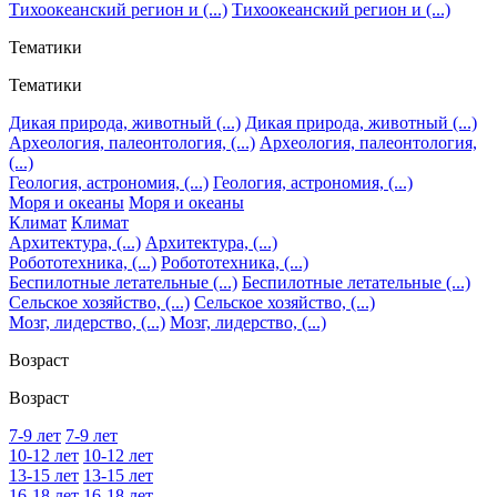
Тихоокеанский регион и (...)
Тихоокеанский регион и (...)
Тематики
Тематики
Дикая природа, животный (...)
Дикая природа, животный (...)
Археология, палеонтология, (...)
Археология, палеонтология,
(...)
Геология, астрономия, (...)
Геология, астрономия, (...)
Моря и океаны
Моря и океаны
Климат
Климат
Архитектура, (...)
Архитектура, (...)
Робототехника, (...)
Робототехника, (...)
Беспилотные летательные (...)
Беспилотные летательные (...)
Сельское хозяйство, (...)
Сельское хозяйство, (...)
Мозг, лидерство, (...)
Мозг, лидерство, (...)
Возраст
Возраст
7-9 лет
7-9 лет
10-12 лет
10-12 лет
13-15 лет
13-15 лет
16-18 лет
16-18 лет