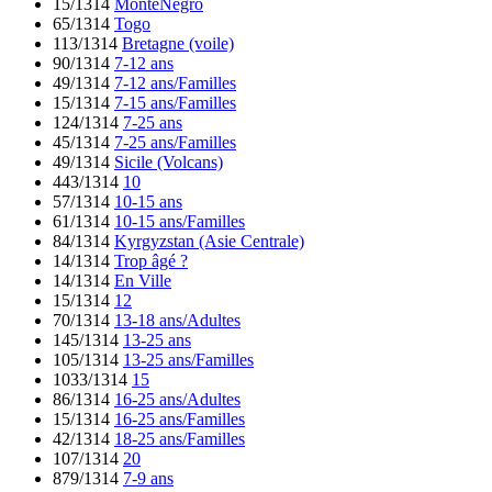
15/1314
MontéNégro
65/1314
Togo
113/1314
Bretagne (voile)
90/1314
7-12 ans
49/1314
7-12 ans/Familles
15/1314
7-15 ans/Familles
124/1314
7-25 ans
45/1314
7-25 ans/Familles
49/1314
Sicile (Volcans)
443/1314
10
57/1314
10-15 ans
61/1314
10-15 ans/Familles
84/1314
Kyrgyzstan (Asie Centrale)
14/1314
Trop âgé ?
14/1314
En Ville
15/1314
12
70/1314
13-18 ans/Adultes
145/1314
13-25 ans
105/1314
13-25 ans/Familles
1033/1314
15
86/1314
16-25 ans/Adultes
15/1314
16-25 ans/Familles
42/1314
18-25 ans/Familles
107/1314
20
879/1314
7-9 ans