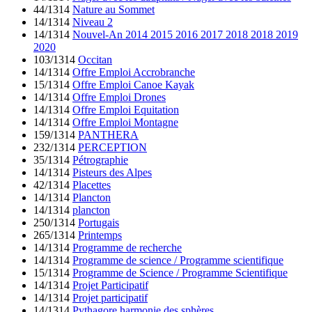
44/1314
Nature au Sommet
14/1314
Niveau 2
14/1314
Nouvel-An 2014 2015 2016 2017 2018 2018 2019
2020
103/1314
Occitan
14/1314
Offre Emploi Accrobranche
15/1314
Offre Emploi Canoe Kayak
14/1314
Offre Emploi Drones
14/1314
Offre Emploi Equitation
14/1314
Offre Emploi Montagne
159/1314
PANTHERA
232/1314
PERCEPTION
35/1314
Pétrographie
14/1314
Pisteurs des Alpes
42/1314
Placettes
14/1314
Plancton
14/1314
plancton
250/1314
Portugais
265/1314
Printemps
14/1314
Programme de recherche
14/1314
Programme de science / Programme scientifique
15/1314
Programme de Science / Programme Scientifique
14/1314
Projet Participatif
14/1314
Projet participatif
14/1314
Pythagore harmonie des sphères