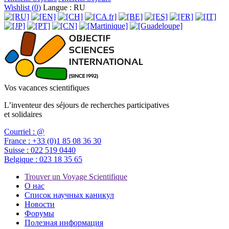
Wishlist (
0
)
Langue : RU
Vos vacances scientifiques
L’inventeur des séjours de recherches participatives
et solidaires
Courriel :
@
France :
+33 (0)1 85 08 36 30
Suisse :
022 519 0440
Belgique :
023 18 35 65
Trouver un Voyage Scientifique
О нас
Список научных каникул
Новости
Форумы
Полезная информация