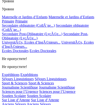
Уровни
Уровни
Maternelle et Jardins d’Enfants
Maternelle et Jardins d’Enfants
Primaire
Primaire
Secondaire obligatoire (CollÃ¨ge...)
Secondaire obligatoire
(CollÃ¨ge...)
Secondaire Post-Obligatoire (LycÃ©e...)
Secondaire Post-
Obligatoire (LycÃ©e...)
UniversitÃ©s, Ecoles d’IngÃ©nieurs...
UniversitÃ©s, Ecoles
d’IngÃ©nieurs...
Ecoles Doctorales
Ecoles Doctorales
Не пропустите!
Не пропустите!
Expéditions
Expéditions
Séjours Linguistiques
Séjours Linguistiques
Sport & Sciences
Sport & Sciences
Journalisme Scientifique
Journalisme Scientifique
Sciences pour l’Urgence
Sciences pour l’Urgence
Soutien Scolaire
Soutien Scolaire
Sur Liste d’Attente
Sur Liste d’Attente
Anciens Séjours
Anciens Séjours