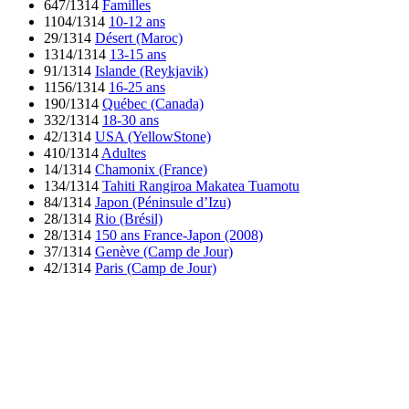
647/1314
Familles
1104/1314
10-12 ans
29/1314
Désert (Maroc)
1314/1314
13-15 ans
91/1314
Islande (Reykjavik)
1156/1314
16-25 ans
190/1314
Québec (Canada)
332/1314
18-30 ans
42/1314
USA (YellowStone)
410/1314
Adultes
14/1314
Chamonix (France)
134/1314
Tahiti Rangiroa Makatea Tuamotu
84/1314
Japon (Péninsule d’Izu)
28/1314
Rio (Brésil)
28/1314
150 ans France-Japon (2008)
37/1314
Genève (Camp de Jour)
42/1314
Paris (Camp de Jour)