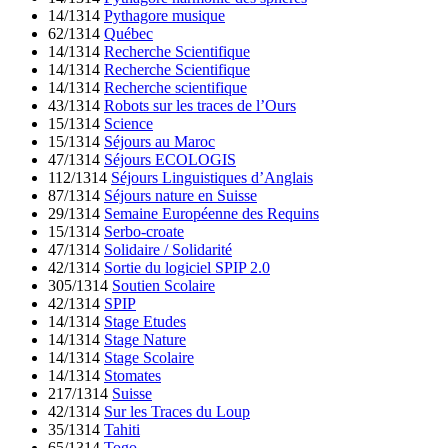
14/1314
Pythagore musique
62/1314
Québec
14/1314
Recherche Scientifique
14/1314
Recherche Scientifique
14/1314
Recherche scientifique
43/1314
Robots sur les traces de l’Ours
15/1314
Science
15/1314
Séjours au Maroc
47/1314
Séjours ECOLOGIS
112/1314
Séjours Linguistiques d’Anglais
87/1314
Séjours nature en Suisse
29/1314
Semaine Européenne des Requins
15/1314
Serbo-croate
47/1314
Solidaire / Solidarité
42/1314
Sortie du logiciel SPIP 2.0
305/1314
Soutien Scolaire
42/1314
SPIP
14/1314
Stage Etudes
14/1314
Stage Nature
14/1314
Stage Scolaire
14/1314
Stomates
217/1314
Suisse
42/1314
Sur les Traces du Loup
35/1314
Tahiti
65/1314
Togo