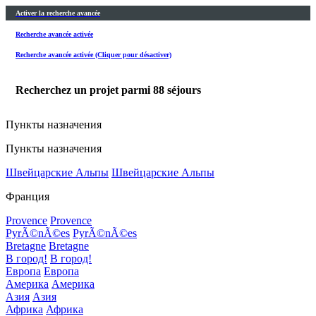
Activer la recherche avancée
Recherche avancée activée
Recherche avancée activée (Cliquer pour désactiver)
Recherchez un projet parmi
88
séjours
Пункты назначения
Пункты назначения
Швейцарские Альпы
Швейцарские Альпы
Франция
Provence
Provence
PyrÃ©nÃ©es
PyrÃ©nÃ©es
Bretagne
Bretagne
В город!
В город!
Европа
Европа
Америка
Америка
Азия
Азия
Африка
Африка