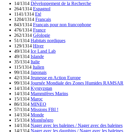
14/1314
Développement de la Recherche
264/1314
Espagnol
1141/1314
Eté
1204/1314
Français
843/1314
Français pour non francophone
476/1314
France
262/1314
Géologie
51/1314
Habitats nordiques
129/1314
Hiver
49/1314
Ice Land Lab
49/1314
Islande
35/1314
Italie
115/1314
Italien
99/1314
Japonais
42/1314
Jeunesse en Action Europe
99/1314
Journée Mondiale des Zones Humides RAMSAR
14/1314
Kyrgyzstan
14/1314
Mammifères Marins
15/1314
Maroc
86/1314
MINEO
57/1314
Missions FBI !
14/1314
Monde
15/1314
Monténégro
14/1314
Nager avec les baleines / Nager avec des baleines
14/1314
Nager avec les dauphins / Nager avec les baleines