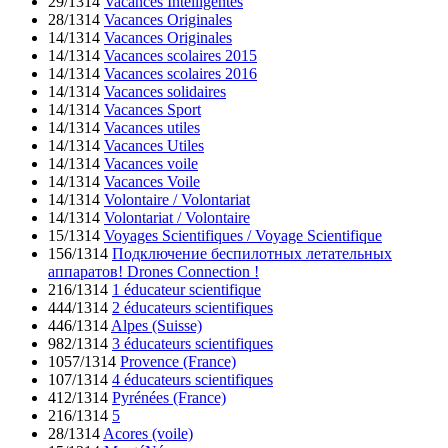
29/1314
Vacances Intelligentes
28/1314
Vacances Originales
14/1314
Vacances Originales
14/1314
Vacances scolaires 2015
14/1314
Vacances scolaires 2016
14/1314
Vacances solidaires
14/1314
Vacances Sport
14/1314
Vacances utiles
14/1314
Vacances Utiles
14/1314
Vacances voile
14/1314
Vacances Voile
14/1314
Volontaire / Volontariat
14/1314
Volontariat / Volontaire
15/1314
Voyages Scientifiques / Voyage Scientifique
156/1314
Подключение беспилотных летательных
аппаратов! Drones Connection !
216/1314
1 éducateur scientifique
444/1314
2 éducateurs scientifiques
446/1314
Alpes (Suisse)
982/1314
3 éducateurs scientifiques
1057/1314
Provence (France)
107/1314
4 éducateurs scientifiques
412/1314
Pyrénées (France)
216/1314
5
28/1314
Acores (voile)