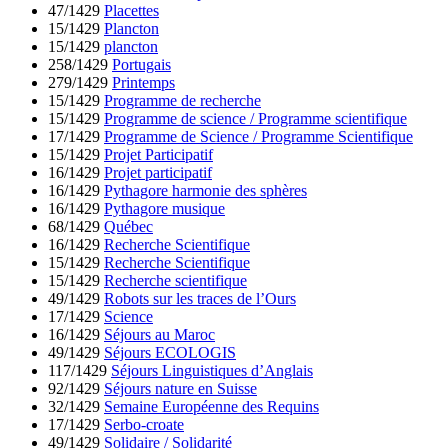
47/1429
Placettes
15/1429
Plancton
15/1429
plancton
258/1429
Portugais
279/1429
Printemps
15/1429
Programme de recherche
15/1429
Programme de science / Programme scientifique
17/1429
Programme de Science / Programme Scientifique
15/1429
Projet Participatif
16/1429
Projet participatif
16/1429
Pythagore harmonie des sphères
16/1429
Pythagore musique
68/1429
Québec
16/1429
Recherche Scientifique
15/1429
Recherche Scientifique
15/1429
Recherche scientifique
49/1429
Robots sur les traces de l’Ours
17/1429
Science
16/1429
Séjours au Maroc
49/1429
Séjours ECOLOGIS
117/1429
Séjours Linguistiques d’Anglais
92/1429
Séjours nature en Suisse
32/1429
Semaine Européenne des Requins
17/1429
Serbo-croate
49/1429
Solidaire / Solidarité