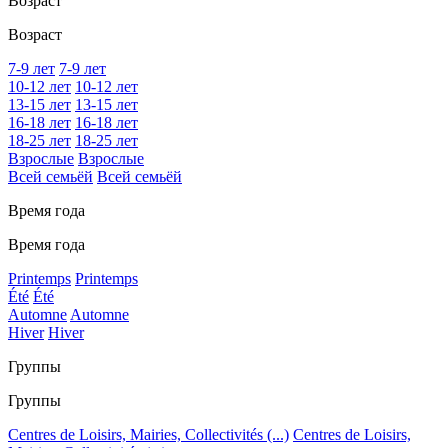
Возраст
Возраст
7-9 лет
7-9 лет
10-12 лет
10-12 лет
13-15 лет
13-15 лет
16-18 лет
16-18 лет
18-25 лет
18-25 лет
Взрослые
Взрослые
Всей семьёй
Всей семьёй
Время года
Время года
Printemps
Printemps
Été
Été
Automne
Automne
Hiver
Hiver
Группы
Группы
Centres de Loisirs, Mairies, Collectivités (...)
Centres de Loisirs,