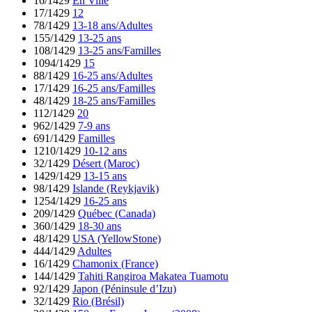
16/1429
En Ville
17/1429
12
78/1429
13-18 ans/Adultes
155/1429
13-25 ans
108/1429
13-25 ans/Familles
1094/1429
15
88/1429
16-25 ans/Adultes
17/1429
16-25 ans/Familles
48/1429
18-25 ans/Familles
112/1429
20
962/1429
7-9 ans
691/1429
Familles
1210/1429
10-12 ans
32/1429
Désert (Maroc)
1429/1429
13-15 ans
98/1429
Islande (Reykjavik)
1254/1429
16-25 ans
209/1429
Québec (Canada)
360/1429
18-30 ans
48/1429
USA (YellowStone)
444/1429
Adultes
16/1429
Chamonix (France)
144/1429
Tahiti Rangiroa Makatea Tuamotu
92/1429
Japon (Péninsule d’Izu)
32/1429
Rio (Brésil)