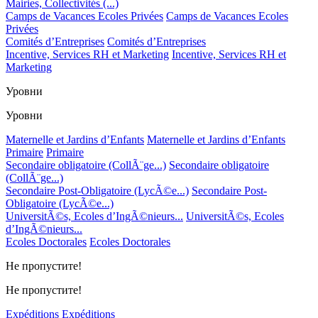
Mairies, Collectivités (...)
Camps de Vacances Ecoles Privées
Camps de Vacances Ecoles
Privées
Comités d’Entreprises
Comités d’Entreprises
Incentive, Services RH et Marketing
Incentive, Services RH et
Marketing
Уровни
Уровни
Maternelle et Jardins d’Enfants
Maternelle et Jardins d’Enfants
Primaire
Primaire
Secondaire obligatoire (CollÃ¨ge...)
Secondaire obligatoire
(CollÃ¨ge...)
Secondaire Post-Obligatoire (LycÃ©e...)
Secondaire Post-
Obligatoire (LycÃ©e...)
UniversitÃ©s, Ecoles d’IngÃ©nieurs...
UniversitÃ©s, Ecoles
d’IngÃ©nieurs...
Ecoles Doctorales
Ecoles Doctorales
Не пропустите!
Не пропустите!
Expéditions
Expéditions