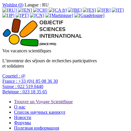
Wishlist (
0
)
Langue : RU
Vos vacances scientifiques
L’inventeur des séjours de recherches participatives
et solidaires
Courriel :
@
France :
+33 (0)1 85 08 36 30
Suisse :
022 519 0440
Belgique :
023 18 35 65
Trouver un Voyage Scientifique
О нас
Список научных каникул
Новости
Форумы
Полезная информация