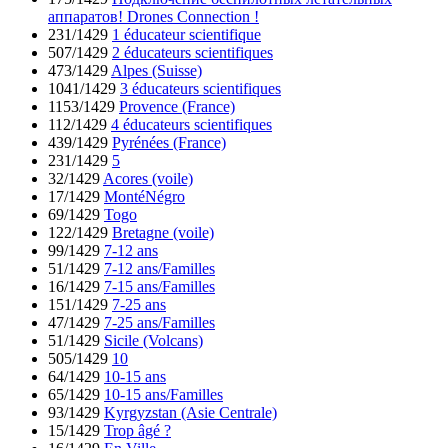
аппаратов! Drones Connection !
231/1429
1 éducateur scientifique
507/1429
2 éducateurs scientifiques
473/1429
Alpes (Suisse)
1041/1429
3 éducateurs scientifiques
1153/1429
Provence (France)
112/1429
4 éducateurs scientifiques
439/1429
Pyrénées (France)
231/1429
5
32/1429
Acores (voile)
17/1429
MontéNégro
69/1429
Togo
122/1429
Bretagne (voile)
99/1429
7-12 ans
51/1429
7-12 ans/Familles
16/1429
7-15 ans/Familles
151/1429
7-25 ans
47/1429
7-25 ans/Familles
51/1429
Sicile (Volcans)
505/1429
10
64/1429
10-15 ans
65/1429
10-15 ans/Familles
93/1429
Kyrgyzstan (Asie Centrale)
15/1429
Trop âgé ?