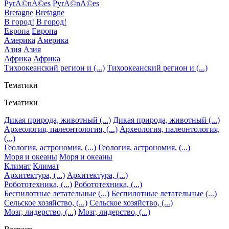
PyrÃ©nÃ©es
PyrÃ©nÃ©es
Bretagne
Bretagne
В город!
В город!
Европа
Европа
Америка
Америка
Азия
Азия
Африка
Африка
Тихоокеанский регион и (...)
Тихоокеанский регион и (...)
Тематики
Тематики
Дикая природа, животный (...)
Дикая природа, животный (...)
Археология, палеонтология, (...)
Археология, палеонтология,
(...)
Геология, астрономия, (...)
Геология, астрономия, (...)
Моря и океаны
Моря и океаны
Климат
Климат
Архитектура, (...)
Архитектура, (...)
Робототехника, (...)
Робототехника, (...)
Беспилотные летательные (...)
Беспилотные летательные (...)
Сельское хозяйство, (...)
Сельское хозяйство, (...)
Мозг, лидерство, (...)
Мозг, лидерство, (...)