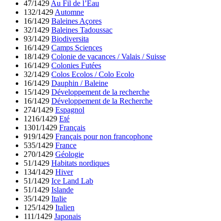
47/1429
Au Fil de l’Eau
132/1429
Automne
16/1429
Baleines Açores
32/1429
Baleines Tadoussac
93/1429
Biodiversita
16/1429
Camps Sciences
18/1429
Colonie de vacances / Valais / Suisse
16/1429
Colonies Futées
32/1429
Colos Ecolos / Colo Ecolo
16/1429
Dauphin / Baleine
15/1429
Développement de la recherche
16/1429
Développement de la Recherche
274/1429
Espagnol
1216/1429
Eté
1301/1429
Français
919/1429
Français pour non francophone
535/1429
France
270/1429
Géologie
51/1429
Habitats nordiques
134/1429
Hiver
51/1429
Ice Land Lab
51/1429
Islande
35/1429
Italie
125/1429
Italien
111/1429
Japonais