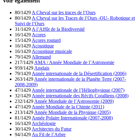
Voir également
80/1429
A Cheval sur les traces de l’Ours
80/1429
A Cheval sur les Traces de l’Ours -OU- Robotique et
Suivi de l’Ours
31/1429
A l’Affût de la Biodiversité
16/1429
Acores
15/1429
Açores routard
16/1429
Acoustique
16/1429
Acoustique musicale
79/1429
Allemand
217/1429
AMA / Année Mondiale de l’Astronomie
959/1429
Anglais
79/1429
Année internationale de la Désertification (2006)
263/1429
Année internationale de la Planète Terre (2007-
2008-2009)
47/1429
Année internationale de l’Héliophysique (2007)
32/1429
Année internationale des Récifs Coralliens (2008)
232/1429
Année Mondiale de l’Astronomie (2009)
47/1429
Année Mondiale de la Chimie (2011)
213/1429
Année Mondiale de la Physique (2005)
81/1429
Année Polaire Internationale (2007-2008)
16/1429
Archéologie
30/1429
Architectes du Futur
94/1429
Au Fil de l’Arbre