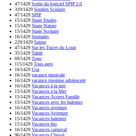
47/1429
Sortie du logiciel SPIP 2.0
319/1429
Soutien Scolaire
47/1429
SPIP
15/1429
Stage Etudes
15/1429
Stage Nature
15/1429
Stage Scolaire
16/1429
Stomates
229/1429
Suisse
47/1429
Sur les Traces du Loup
35/1429
Tahiti
69/1429
Togo
115/1429
Tous ages
16/1429
Usa
16/1429
vacance musicale
16/1429
vacance musique adolescent
16/1429
Vacances à la mer
15/1429
Vacances à la Mer
15/1429
Vacances Açores Famille
15/1429
Vacances avec les baleines
16/1429
Vacances aventure
16/1429
Vacances Aventure
15/1429
Vacances baleines
15/1429
Vacances bio
16/1429
Vacances carnaval
96/1429
Vacances Cheval