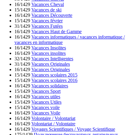
16/1429
Vacances Cheval
15/1429
Vacances de ski
16/1429
Vacances Découverte
15/1429
Vacances février
31/1429
Vacances Futées
16/1429
Vacances Haut de Gamme
16/1429
Vacances informatiques / vacances informatique /
vacances en informatique
16/1429
Vacances Insolites
16/1429
Vacances insolites
32/1429
Vacances Intelligentes
31/1429
Vacances Originales
16/1429
Vacances Originales
15/1429
Vacances scolaires 2015
15/1429
Vacances scolaires 2016
16/1429
Vacances solidaires
15/1429
Vacances Sport
16/1429
Vacances utiles
15/1429
Vacances Utiles
15/1429
Vacances voile
16/1429
Vacances Voile
16/1429
Volontaire / Volontariat
16/1429
Volontariat / Volontaire
16/1429
Voyages Scientifiques / Voyage Scientifique
175/1429
Подключение беспилотных летательных