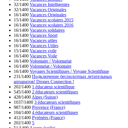
32/1400
Vacances Intelligentes
32/1400
Vacances Originales
16/1400
Vacances Originales
15/1400
Vacances scolaires 2015
16/1400
Vacances scolaires 2016
16/1400
Vacances solidaires
16/1400
Vacances Sport
16/1400
Vacances utiles
16/1400
Vacances Utiles
15/1400
Vacances voile
16/1400
Vacances Voile
16/1400
Volontaire / Volontariat
16/1400
Volontariat / Volontaire
16/1400
Voyages Scientifiques / Voyage Scientifique
231/1400
Подключение беспилотных летательных
аппаратов! Drones Connection !
202/1400
1 éducateur scientifique
545/1400
2 éducateurs scientifiques
428/1400
Alpes (Suisse)
1037/1400
3 éducateurs scientifiques
987/1400
Provence (France)
104/1400
4 éducateurs scientifiques
412/1400
Pyrénées (France)
202/1400
5
51/1400
Acores (voile)