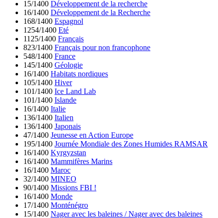
15/1400
Développement de la recherche
16/1400
Développement de la Recherche
168/1400
Espagnol
1254/1400
Eté
1125/1400
Français
823/1400
Français pour non francophone
548/1400
France
145/1400
Géologie
16/1400
Habitats nordiques
105/1400
Hiver
101/1400
Ice Land Lab
101/1400
Islande
16/1400
Italie
136/1400
Italien
136/1400
Japonais
47/1400
Jeunesse en Action Europe
195/1400
Journée Mondiale des Zones Humides RAMSAR
16/1400
Kyrgyzstan
16/1400
Mammifères Marins
16/1400
Maroc
32/1400
MINEO
90/1400
Missions FBI !
16/1400
Monde
17/1400
Monténégro
15/1400
Nager avec les baleines / Nager avec des baleines