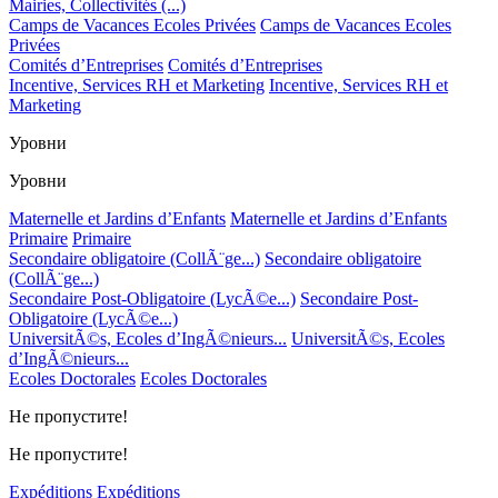
Mairies, Collectivités (...)
Camps de Vacances Ecoles Privées
Camps de Vacances Ecoles
Privées
Comités d’Entreprises
Comités d’Entreprises
Incentive, Services RH et Marketing
Incentive, Services RH et
Marketing
Уровни
Уровни
Maternelle et Jardins d’Enfants
Maternelle et Jardins d’Enfants
Primaire
Primaire
Secondaire obligatoire (CollÃ¨ge...)
Secondaire obligatoire
(CollÃ¨ge...)
Secondaire Post-Obligatoire (LycÃ©e...)
Secondaire Post-
Obligatoire (LycÃ©e...)
UniversitÃ©s, Ecoles d’IngÃ©nieurs...
UniversitÃ©s, Ecoles
d’IngÃ©nieurs...
Ecoles Doctorales
Ecoles Doctorales
Не пропустите!
Не пропустите!
Expéditions
Expéditions