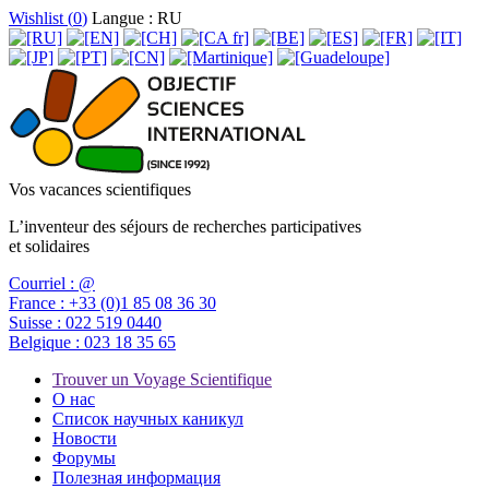
Wishlist (
0
)
Langue : RU
Vos vacances scientifiques
L’inventeur des séjours de recherches participatives
et solidaires
Courriel :
@
France :
+33 (0)1 85 08 36 30
Suisse :
022 519 0440
Belgique :
023 18 35 65
Trouver un Voyage Scientifique
О нас
Список научных каникул
Новости
Форумы
Полезная информация