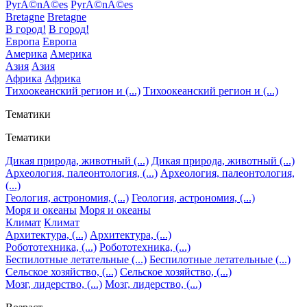
PyrÃ©nÃ©es
PyrÃ©nÃ©es
Bretagne
Bretagne
В город!
В город!
Европа
Европа
Америка
Америка
Азия
Азия
Африка
Африка
Тихоокеанский регион и (...)
Тихоокеанский регион и (...)
Тематики
Тематики
Дикая природа, животный (...)
Дикая природа, животный (...)
Археология, палеонтология, (...)
Археология, палеонтология,
(...)
Геология, астрономия, (...)
Геология, астрономия, (...)
Моря и океаны
Моря и океаны
Климат
Климат
Архитектура, (...)
Архитектура, (...)
Робототехника, (...)
Робототехника, (...)
Беспилотные летательные (...)
Беспилотные летательные (...)
Сельское хозяйство, (...)
Сельское хозяйство, (...)
Мозг, лидерство, (...)
Мозг, лидерство, (...)