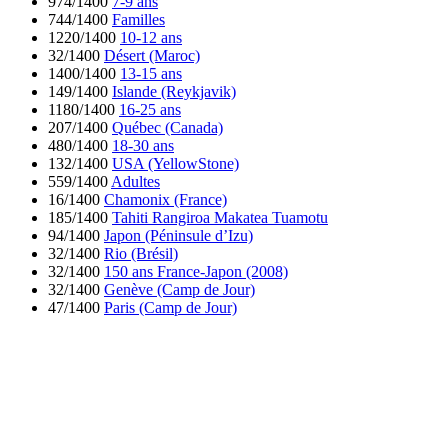
974/1400
7-9 ans
744/1400
Familles
1220/1400
10-12 ans
32/1400
Désert (Maroc)
1400/1400
13-15 ans
149/1400
Islande (Reykjavik)
1180/1400
16-25 ans
207/1400
Québec (Canada)
480/1400
18-30 ans
132/1400
USA (YellowStone)
559/1400
Adultes
16/1400
Chamonix (France)
185/1400
Tahiti Rangiroa Makatea Tuamotu
94/1400
Japon (Péninsule d’Izu)
32/1400
Rio (Brésil)
32/1400
150 ans France-Japon (2008)
32/1400
Genève (Camp de Jour)
47/1400
Paris (Camp de Jour)