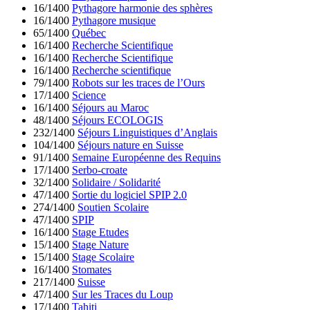
16/1400
Pythagore harmonie des sphères
16/1400
Pythagore musique
65/1400
Québec
16/1400
Recherche Scientifique
16/1400
Recherche Scientifique
16/1400
Recherche scientifique
79/1400
Robots sur les traces de l’Ours
17/1400
Science
16/1400
Séjours au Maroc
48/1400
Séjours ECOLOGIS
232/1400
Séjours Linguistiques d’Anglais
104/1400
Séjours nature en Suisse
91/1400
Semaine Européenne des Requins
17/1400
Serbo-croate
32/1400
Solidaire / Solidarité
47/1400
Sortie du logiciel SPIP 2.0
274/1400
Soutien Scolaire
47/1400
SPIP
16/1400
Stage Etudes
15/1400
Stage Nature
15/1400
Stage Scolaire
16/1400
Stomates
217/1400
Suisse
47/1400
Sur les Traces du Loup
17/1400
Tahiti