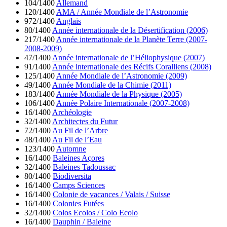
104/1400
Allemand
120/1400
AMA / Année Mondiale de l’Astronomie
972/1400
Anglais
80/1400
Année internationale de la Désertification (2006)
217/1400
Année internationale de la Planète Terre (2007-
2008-2009)
47/1400
Année internationale de l’Héliophysique (2007)
91/1400
Année internationale des Récifs Coralliens (2008)
125/1400
Année Mondiale de l’Astronomie (2009)
49/1400
Année Mondiale de la Chimie (2011)
183/1400
Année Mondiale de la Physique (2005)
106/1400
Année Polaire Internationale (2007-2008)
16/1400
Archéologie
32/1400
Architectes du Futur
72/1400
Au Fil de l’Arbre
48/1400
Au Fil de l’Eau
123/1400
Automne
16/1400
Baleines Açores
32/1400
Baleines Tadoussac
80/1400
Biodiversita
16/1400
Camps Sciences
16/1400
Colonie de vacances / Valais / Suisse
16/1400
Colonies Futées
32/1400
Colos Ecolos / Colo Ecolo
16/1400
Dauphin / Baleine