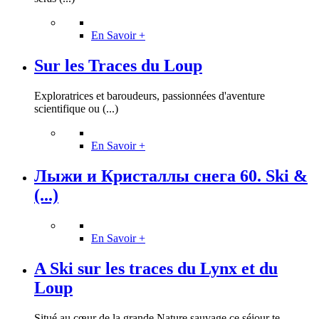
En Savoir +
Sur les Traces du Loup
Exploratrices et baroudeurs, passionnées d'aventure
scientifique ou (...)
En Savoir +
Лыжи и Кристаллы снега 60. Ski &
(...)
En Savoir +
A Ski sur les traces du Lynx et du
Loup
Situé au cœur de la grande Nature sauvage ce séjour te