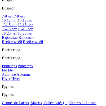
Возраст
Возраст
7-9 лет
7-9 лет
10-12 лет
10-12 лет
13-15 лет
13-15 лет
16-18 лет
16-18 лет
18-25 лет
18-25 лет
Взрослые
Взрослые
Всей семьёй
Всей семьёй
Время года
Время года
Printemps
Printemps
Été
Été
Automne
Automne
Hiver
Hiver
Группы
Группы
Centres de Loisirs, Mairies, Collectivités (...)
Centres de Loisirs,